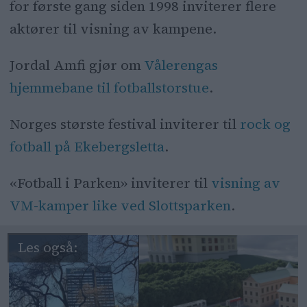
for første gang siden 1998 inviterer flere
Arrangementet er gratis og åpent for
aktører til visning av kampene.
alle, men det blir mulig å reservere
sitteplasser og telt.
Jordal Amfi gjør om
Vålerengas
Bak satsingen står reklamebyrået
hjemmebane til fotballstorstue
.
Bloom, som vil gjenskape folkefesten
Norges største festival inviterer til
rock og
fra VM i 1998.
fotball på Ekebergsletta
.
Arrangørene forventer tusenvis av
«Fotball i Parken»
inviterer til
visning av
besøkende daglig og åpner også for
VM-kamper like ved Slottsparken
.
samarbeid med næringslivet.