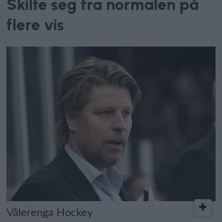
Skilte seg fra normalen på
flere vis
Vålerenga Hockey