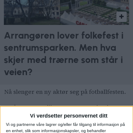
Arrangøren lover folkefest i
sentrumsparken. Men hva
skjer med trærne som står i
veien?
Nå slenger en ny aktør seg på fotballfesten.
– Når Norge spiller VM, stopper landet opp.
Vi verdsetter personvernet ditt
Da gjelder det å ha et sted der folk kan
Vi og partnerne våre lagrer og/eller får tilgang til informasjon på
samles, heie og leve seg inn i kampene
en enhet, slik som informasjonskapsler, og behandler