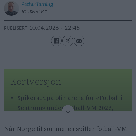
Petter
Terning
JOURNALIST
10.04.2026 - 22:45
PUBLISERT
Kortversjon
Spikersuppa blir arena for «Fotball i
Sentrum» under fotball-VM 2026,
med storskjermvisning av alle
kampene.
Når Norge til sommeren spiller fotball-VM