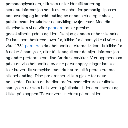
sammen. Ambisjonen vår er at
personopplysninger, slik som unike identifikatorer og
standardinformasjon sendt av en enhet for personlig tilpasset
Spikersuppa
skal bli den store møteplassen
annonsering og innhold, måling av annonsering og innhold,
for supporterne.
publikumsundersøkelser og utvikling av tjenester.
Med din
tillatelse kan vi og våre
partnere
bruke presise
geolokaliseringsdata og identifikasjon gjennom enhetsskanning.
Det sier
Chris Welsh
,
Du kan, som beskrevet ovenfor, klikke for å samtykke til våre og
arrangementsansvarlig i reklamebyrået
våre 1731
partnere
s databehandling. Alternativt kan du klikke for
å nekte å samtykke, eller få tilgang til mer detaljert informasjon
Bloom
, som står bak satsingen
Fotball i
og endre preferansene dine før du samtykker.
Vær oppmerksom
på at en viss behandling av dine personopplysninger kanskje
Sentrum
.
ikke krever ditt samtykke, men du har rett til å protestere mot
slik behandling. Dine preferanser vil kun gjelde for dette
nettstedet. Du kan endre dine preferanser eller trekke tilbake
samtykket når som helst ved å gå tilbake til dette nettstedet og
klikke på knappen "Personvern" nederst på nettsiden.