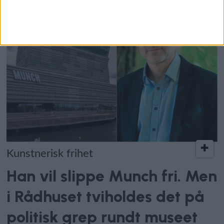
Kunstnerisk frihet
Han vil slippe Munch fri. Men
i Rådhuset tviholdes det på
politisk grep rundt museet