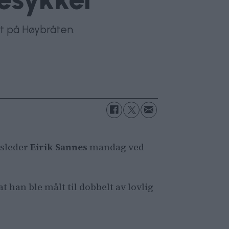
et på Høybråten.
nsleder
Eirik Sannes
mandag ved
t han ble målt til dobbelt av lovlig