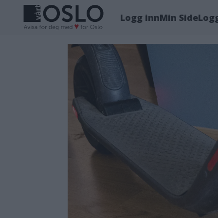
Logg inn
Min Side
Log