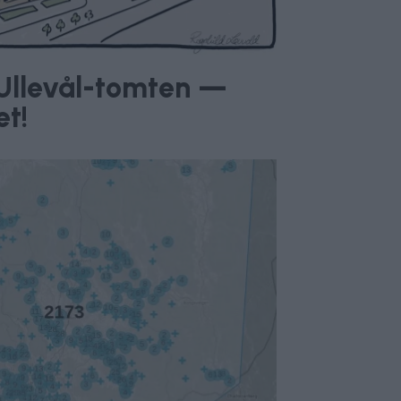
v Ullevål-tomten —
et!