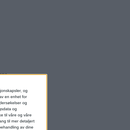
sjonskapsler, og
av en enhet for
ndersøkelser og
gsdata og
e til våre og våre
ng til mer detaljert
ehandling av dine