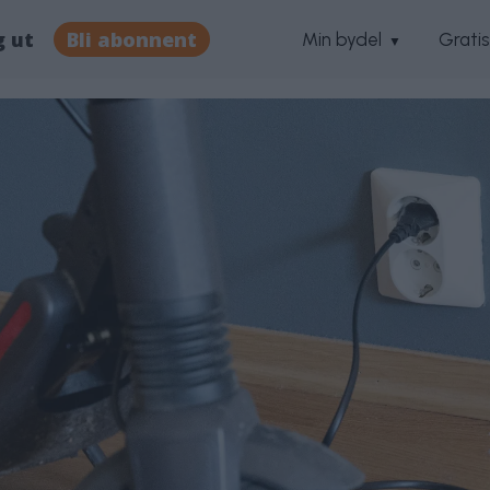
g ut
Bli abonnent
Min bydel
Grati