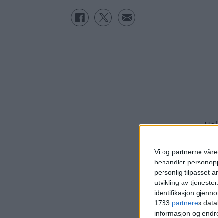
Vi og partnerne våre 
behandler personoppl
personlig tilpasset 
utvikling av tjenester
identifikasjon gjenn
1733
partnere
s data
informasjon og endr