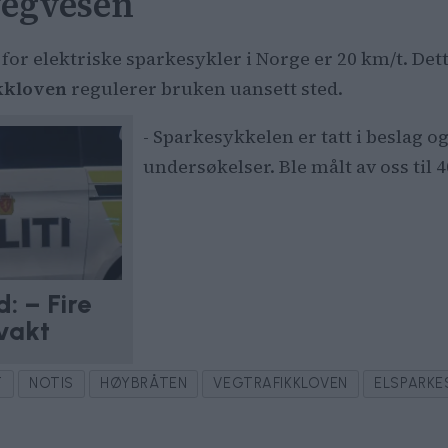
 vegvesen
for elektriske sparkesykler i Norge er 20 km/t. Dette
kkloven
regulerer bruken uansett sted.
- Sparkesykkelen er tatt i beslag o
undersøkelser. Ble målt av oss til 
: – Fire
evakt
T
NOTIS
HØYBRÅTEN
VEGTRAFIKKLOVEN
ELSPARKE