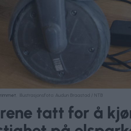
trimmet.
Illustrasjonsfoto: Audun Braastad / NTB
ene tatt for å kj
stighet på elspar