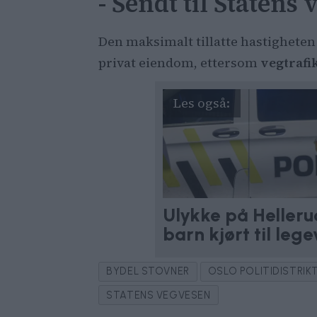
- Sendt til Statens
Den maksimalt tillatte hastigheten 
privat eiendom, ettersom
vegtrafi
Ulykke på Hellerud
barn kjørt til leg
BYDEL STOVNER
OSLO POLITIDISTRIK
STATENS VEGVESEN