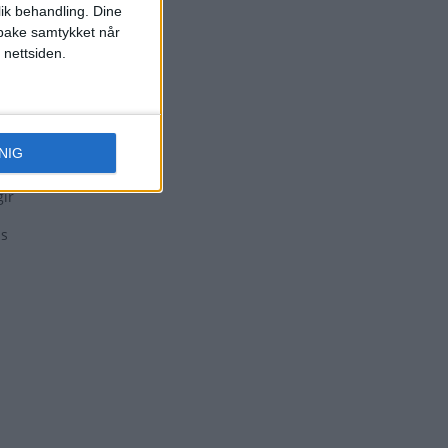
lik behandling. Dine
ilbake samtykket når
 nettsiden.
NIG