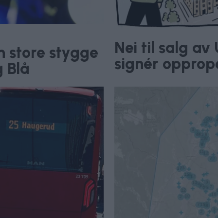
Nei til salg a
n store stygge
signér opprop
g Blå