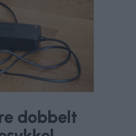
øre dobbelt
kesykkel