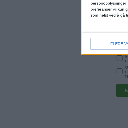
personopplysninger k
preferanser vil kun g
som helst ved å gå t
FLERE V