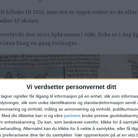
lt tilbake til 1153, men det er ingen rester av de alle
bøker til skolen.
overlevde den store bybrannen i 1686. Boka er i dag åp
risten Bang en gang forlangte.
Vi verdsetter personvernet ditt
lagrer og/eller får tilgang til informasjon på en enhet, slik som informa
ysninger, slik som unike identifikatorer og standardinformasjon sendt 
annonsering og innhold, måling av annonsering og innhold, publikumsu
.
Med din tillatelse kan vi og våre
partnere
bruke presise geolokaliserin
om enhetsskanning. Du kan, som beskrevet ovenfor, klikke for å samtykk
behandling. Alternativt kan du klikke for å nekte å samtykke, eller få tilga
e preferansene dine før du samtykker.
Vær oppmerksom på at en viss b