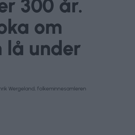
er 300 år.
 boka om
 lå under
Henrik Wergeland, folkeminnesamleren