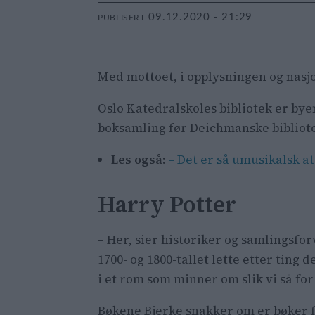
09.12.2020 - 21:29
PUBLISERT
Med mottoet, i opplysningen og nasj
Oslo Katedralskoles bibliotek er byen
boksamling før Deichmanske bibliotek
Les også:
– Det er så umusikalsk a
Harry Potter
– Her, sier historiker og samlingsfo
1700- og 1800-tallet lette etter ting 
i et rom som minner om slik vi så for 
Bøkene Bjerke snakker om er bøker fr