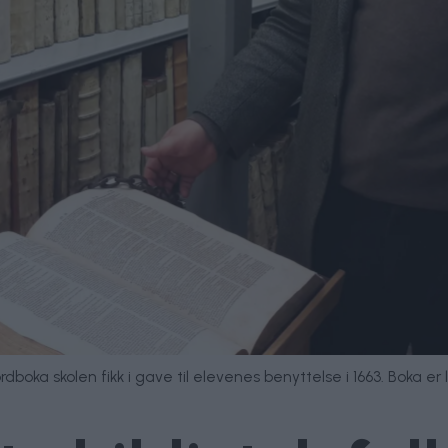
oka skolen fikk i gave til elevenes benyttelse i 1663. Boka er le