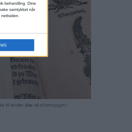
lik behandling. Dine
ilbake samtykket når
 nettsiden.
NIG
 til ender. Ikke all informasjon i