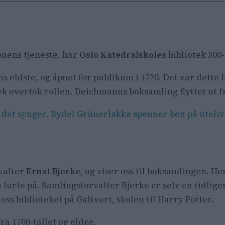
onens tjeneste, har
Oslo Katedralskole
s
bibliotek 300
s eldste, og åpnet for publikum i 1720. Det var dette
 overtok rollen. Deichmanns boksamling flyttet ut fr
t det synger. Bydel Grünerløkka spenner ben på uteli
rvalter
Ernst Bjerke
, og viser oss til boksamlingen. H
de lurte på. Samlingsforvalter Bjerke er selv en tidlig
oss biblioteket på Galtvort, skolen til Harry Potter.
a 1700-tallet og eldre.