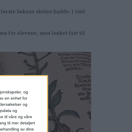
r første bøkene skolen hadde. I 1663
en for elevene, men lenket fast til
sjonskapsler, og
av en enhet for
ndersøkelser og
gsdata og
e til våre og våre
ng til mer detaljert
ehandling av dine