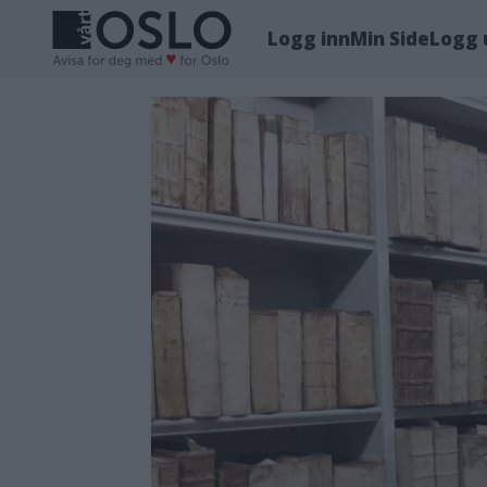
Logg inn
Min Side
Logg 