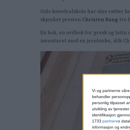
Oslo katedralskole har sine røtter he
skjenket presten
Christen Bang
tre 
En bok, en ordbok for gresk og latin 
inventaret med en jernlenke, slik Ch
Vi og partnerne våre 
behandler personoppl
personlig tilpasset 
utvikling av tjenester
identifikasjon gjenn
1733
partnere
s data
informasjon og endr