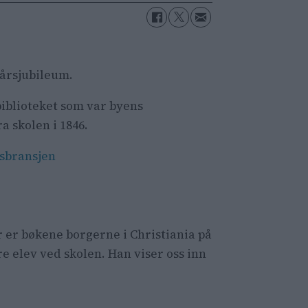
-årsjubileum.
 biblioteket som var byens
a skolen i 1846.
vsbransjen
er er bøkene borgerne i Christiania på
ere elev ved skolen. Han viser oss inn