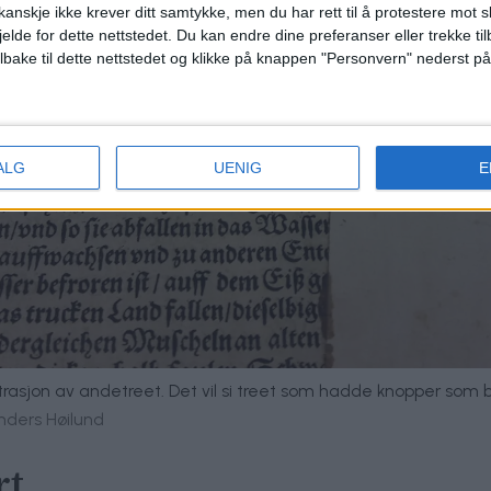
anskje ikke krever ditt samtykke, men du har rett til å protestere mot s
jelde for dette nettstedet. Du kan endre dine preferanser eller trekke t
ilbake til dette nettstedet og klikke på knappen "Personvern" nederst på
ALG
UENIG
E
ustrasjon av andetreet. Det vil si treet som hadde knopper som ble
Anders Høilund
rt