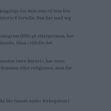
gjengelige for dem som vil lese hva
historie å fortelle. Den har med seg
s-monogram (IHS) på ytterpermen, har
onde. Sånn i tilfelle det
 pasienten være kurert», har noen
lærdommen eller religionen, men for
oka ble funnet under kirkegulvet i