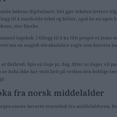
gamle bøkene digitalisert. Det gjør teksten lettere til
illegg til å inneholde tekst og bilder, også ha en egen 
økene, sier Bjerke.
ammel legebok. I tillegg til å ha fått preget et Jesu
evet inn en magisk abrakadabra-regle som kurerte hals
 et flatbrød. Spis en linje pr. dag. Etter ni dager vil
n av boka ikke har stolt helt på verken den boklige 
gi.
oka fra norsk middelalder
Norges eneste bevarte svartebok fra middelalderen. B