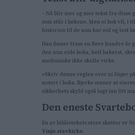
– Nå blir mer og mer tekst fra disse 
som står i bøkene. Men ei bok vil, i t
historien til de som har eid og lest b
Han finner fram en flere hundre år g
den som eide boka, helt bakerst, skr
medisinske ikke skulle virke.
«Skriv denne reglen over ni linjer på
notert i boka. Bjerke mener at eiere
sikkerhets skyld også lagt inn litt ma
Den eneste Svarteb
En av bibliotekets store skatter er 
Vinje stavkirke
.