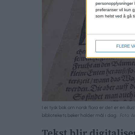
personopplysninger k
preferanser vil kun g
som helst ved å gå t
FLERE V
I ei tysk bok om norsk flora er det er en ill
bibliotekets bøker holder mål i dag.
Foto: 
Tekst blir digitalise