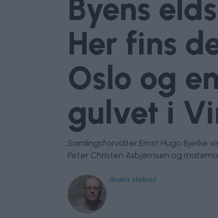
Byens eldst
Her fins d
Oslo og e
gulvet i V
Samlingsforvalter Ernst Hugo Bjerke vi
Peter Christen Asbjørnsen og matemat
Anders
Høilund