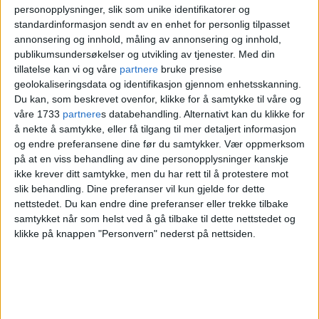
kampene. Folk står virkelig på for å få det
personopplysninger, slik som unike identifikatorer og
standardinformasjon sendt av en enhet for personlig tilpasset
til. Publikum oppførte seg også
annonsering og innhold, måling av annonsering og innhold,
publikumsundersøkelser og utvikling av tjenester.
Med din
eksemplarisk. Jeg er stolt av byen vår!
tillatelse kan vi og våre
partnere
bruke presise
geolokaliseringsdata og identifikasjon gjennom enhetsskanning.
Visningene finansieres denne gangen av
Du kan, som beskrevet ovenfor, klikke for å samtykke til våre og
våre 1733
partnere
s databehandling. Alternativt kan du klikke for
DNB
og
Sparebankstiftelsen DNB
:
å nekte å samtykke, eller få tilgang til mer detaljert informasjon
og endre preferansene dine før du samtykker.
Vær oppmerksom
på at en viss behandling av dine personopplysninger kanskje
ikke krever ditt samtykke, men du har rett til å protestere mot
slik behandling. Dine preferanser vil kun gjelde for dette
nettstedet. Du kan endre dine preferanser eller trekke tilbake
samtykket når som helst ved å gå tilbake til dette nettstedet og
klikke på knappen "Personvern" nederst på nettsiden.
Fotballfesten flytter til