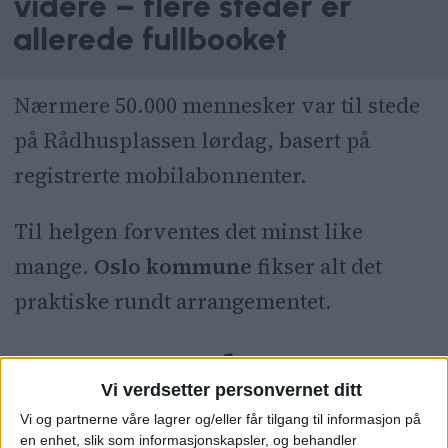
videre – flere steder er
allerede fullbooket
Nærmere 50.000 mennesker var til stede
på Rådhusplassen lørdag, basert på
registrerte mobilabonnenter.
Til helgen forventes det minst like
mange.
Oslo kommune
fikser alt det
praktiske rundt arrangementet.
– Jeg er stolt
Vi verdsetter personvernet ditt
Vi og partnerne våre lagrer og/eller får tilgang til informasjon på
– Takk til alle som bidrar til at vi får vist
en enhet, slik som informasjonskapsler, og behandler