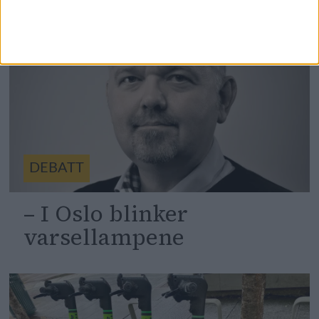
DEBATT
– I Oslo blinker
varsellampene