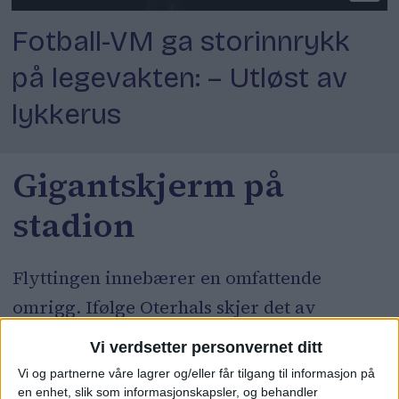
Fotball-VM ga storinnrykk
på legevakten: – Utløst av
lykkerus
Gigantskjerm på
stadion
Flyttingen innebærer en omfattende
omrigg. Ifølge Oterhals skjer det av
praktiske årsaker.
Vi verdsetter personvernet ditt
Vi og partnerne våre lagrer og/eller får tilgang til informasjon på
– Vi rigger om av praktiske årsaker. Det
en enhet, slik som informasjonskapsler, og behandler