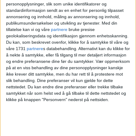
blir en gigantisk skjerm på 156
personopplysninger, slik som unike identifikatorer og
standardinformasjon sendt av en enhet for personlig tilpasset
kvadratmeter – den største skjermen som
annonsering og innhold, måling av annonsering og innhold,
publikumsundersøkelser og utvikling av tjenester.
Med din
noensinne er brukt i Norge. Stadion er 120
tillatelse kan vi og våre
partnere
bruke presise
meter lang, så da må vi ha en stor skjerm,
geolokaliseringsdata og identifikasjon gjennom enhetsskanning.
Du kan, som beskrevet ovenfor, klikke for å samtykke til våre og
sier han.
våre 1731
partnere
s databehandling. Alternativt kan du klikke for
å nekte å samtykke, eller få tilgang til mer detaljert informasjon
Oterhals sier det legges opp til en fotballfest
og endre preferansene dine før du samtykker.
Vær oppmerksom
på at en viss behandling av dine personopplysninger kanskje
med tydelige rammer rundt kampen.
ikke krever ditt samtykke, men du har rett til å protestere mot
slik behandling. Dine preferanser vil kun gjelde for dette
– Det blir festlig på Frogner stadion. Vi er
nettstedet. Du kan endre dine preferanser eller trekke tilbake
samtykket når som helst ved å gå tilbake til dette nettstedet og
Fotballfesten, og vi lager fest rundt fotball.
klikke på knappen "Personvern" nederst på nettsiden.
Vi ser frem til en fantastisk dag og
fantastiske rammer, sier han.