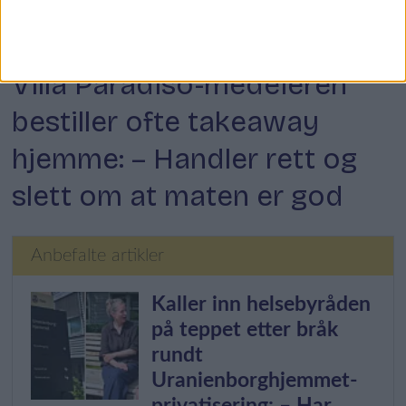
Kokkens lokale favoritt
Villa Paradiso-medeieren
bestiller ofte takeaway
hjemme: – Handler rett og
slett om at maten er god
Anbefalte artikler
Kaller inn helsebyråden
på teppet etter bråk
rundt
Uranienborghjemmet-