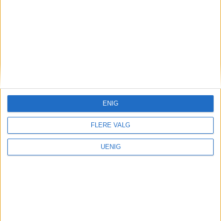
Været
Styrtregn over Oslo før
varmere helg
ENIG
FLERE VALG
UENIG