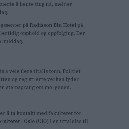
kuerte å hente ting nå, melder
dag.
gssenter på
Radisson Blu Hotel
på
lertidig opphold og oppfølging. Der
formiddag.
å veie flere titalls tonn. Politiet
tten og registrerte verken lyder
noen steinsprang om morgenen.
ler å ta kontakt med fakultetet for
sitetet i Oslo
(UiO) i en uttalelse til