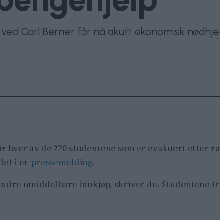
 ved Carl Berner får nå akutt økonomisk nødhjel
ir hver av de 220 studentene som er evakuert etter r
det i en
pressemelding
.
andre umiddelbare innkjøp, skriver de. Studentene tr