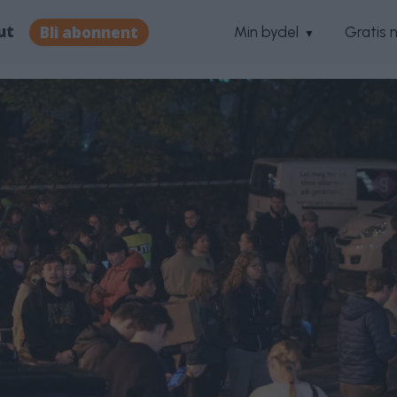
ut
Bli abonnent
Min bydel
Gratis 