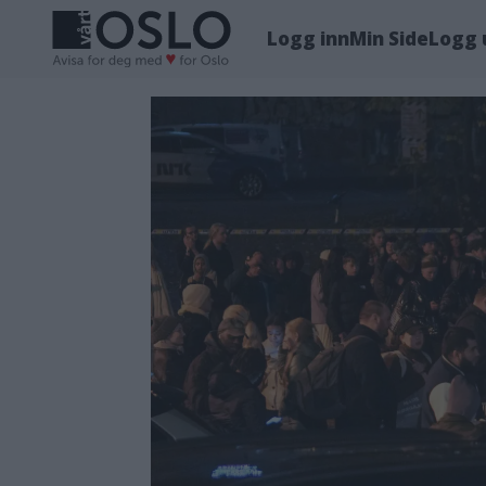
Logg inn
Min Side
Logg 