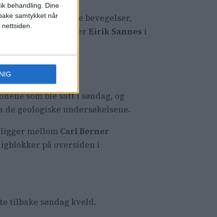
lik behandling. Dine
ilbake samtykket når
t det har vært mindre bevegelser,
 nettsiden.
river operasjonsleder
Eirik Sannes
i
NIG
onene som ble satt i søndag, og
ra de geologiske undersøkelsene.
 ligger mellom
Carl Berner
ligblokker på oversiden i
te tilbake søndag kveld.