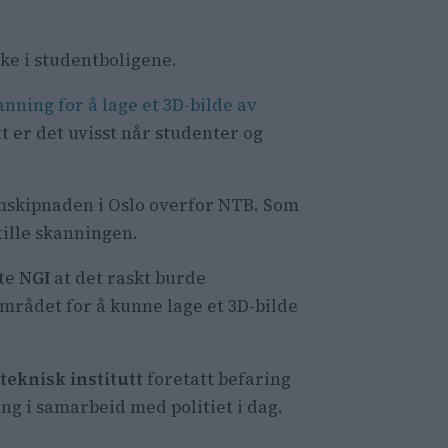
ake i studentboligene.
anning for å lage et 3D-bilde av
t er det uvisst når studenter og
mskipnaden i Oslo overfor NTB. Som
tille skanningen.
lte
NGI
at det raskt burde
mrådet for å kunne lage et 3D-bilde
teknisk institutt
foretatt befaring
ng i samarbeid med politiet i dag.