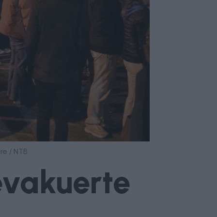
re / NTB
 evakuerte