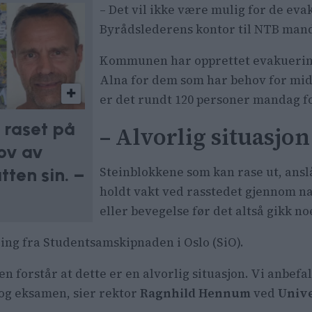
– Det vil ikke være mulig for de eva
Byrådslederens kontor til NTB man
Kommunen har opprettet evakuerin
Alna for dem som har behov for mid
er det rundt 120 personer mandag 
 raset på
– Alvorlig situasjon
lov av
tten sin. –
Steinblokkene som kan rase ut, anslås 
holdt vakt ved rasstedet gjennom na
eller bevegelse før det altså gikk 
ing fra Studentsamskipnaden i Oslo (SiO).
en forstår at dette er en alvorlig situasjon. Vi anbefa
r og eksamen, sier rektor
Ragnhild Hennum
ved
Univer