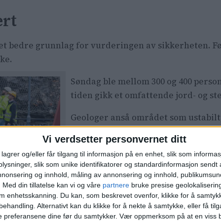
rt
gi et bedre grunnlag for vurderingen av sikkerheten. F
ake.
Søndag ble mellom 300 og 400 person
tiden gikk et omfattende jord- og st
Geologer anså området som ustabilt,
fortsatt en blokk på undersiden av r
Vi verdsetter personvernet ditt
– Det viktigste nå er å vurdere om 
lagrer og/eller får tilgang til informasjon på en enhet, slik som informa
nnomført
ysninger, slik som unike identifikatorer og standardinformasjon sendt 
beboerne kan flytte hjem igjen. For 
annonsering og innhold, måling av annonsering og innhold, publikumsu
asstedet
ingeniørgeologisk kompetanse, sk
.
Med din tillatelse kan vi og våre
partnere
bruke presise geolokaliserin
Eriksson
i en vurdering etter en b
om enhetsskanning. Du kan, som beskrevet ovenfor, klikke for å samtykk
behandling. Alternativt kan du klikke for å nekte å samtykke, eller få tilga
ser i området, der mindre steinmasser raste, ifølge 
e preferansene dine før du samtykker.
Vær oppmerksom på at en viss b