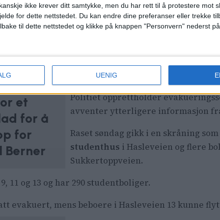
anskje ikke krever ditt samtykke, men du har rett til å protestere mot s
jelde for dette nettstedet. Du kan endre dine preferanser eller trekke t
– Vi fikk melding klokken 9.25 om a
ilbake til dette nettstedet og klikke på knappen "Personvern" nederst på
små steinsprang fra rasområdet, sk
politiloggen.
Får ikke dra hjem
ALG
UENIG
E
Politiet opprettholder evakueringss
For et
avventer ytterligere informasjon f
lad for å
pp for
Raset søndag gikk i en skråning som
studenthus
i Hasleveien og flere bo
l Berner
Sukkertoppveien.
9, 11 og 13 og har 290 studentboliger.
satt evakuert, mens beboere i Hasleveien 13 kunne flyt