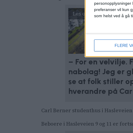
personopplysninger k
preferanser vil kun g
som helst ved å gå t
FLERE V
– For en velvilje. 
nabolag! Jeg er g
se at folk stiller o
hverandre på Car
Carl Berner studenthus i Hasleveien 
Beboere i Hasleveien 9 og 11 er fort