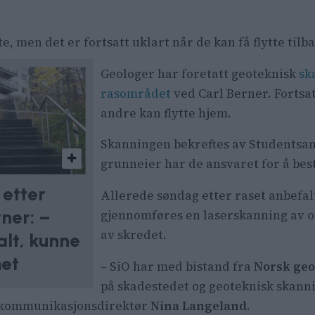
, men det er fortsatt uklart når de kan få flytte tilb
Geologer har foretatt geoteknisk
sk
rasområdet
ved Carl Berner. Fortsat
andre kan flytte hjem.
Skanningen bekreftes av Studentsa
grunneier har de ansvaret for å bes
 etter
Allerede søndag etter raset anbefa
ner: –
gjennomføres en laserskanning av o
av skredet.
lt, kunne
et
– SiO har med bistand fra
Norsk geo
på skadestedet og geoteknisk skanni
er kommunikasjonsdirektør
Nina Langeland
.