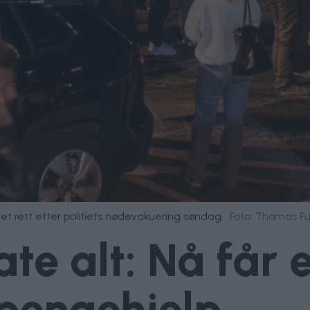
 rett etter politiets nødevakuering søndag.
Foto: Thomas Fu
ate alt: Nå får
 pengehjelp