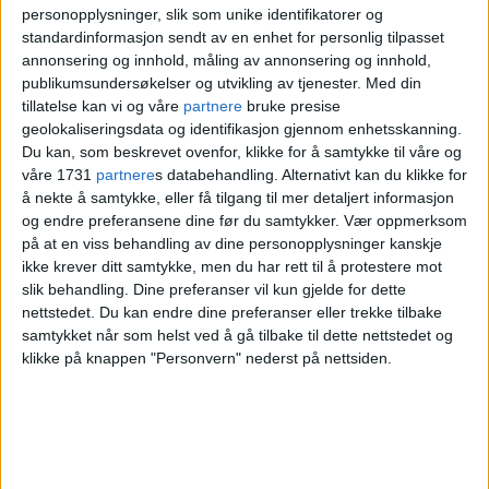
personopplysninger, slik som unike identifikatorer og
under øvelsen og etterforskingen vil i
standardinformasjon sendt av en enhet for personlig tilpasset
første omgang bestå i å sikre nødvendige
annonsering og innhold, måling av annonsering og innhold,
publikumsundersøkelser og utvikling av tjenester.
Med din
bevis og å gjennomføre en rekke avhør for
tillatelse kan vi og våre
partnere
bruke presise
å belyse hendelsesforløpet og
geolokaliseringsdata og identifikasjon gjennom enhetsskanning.
Du kan, som beskrevet ovenfor, klikke for å samtykke til våre og
foranledningen til øvelsen, skriver
våre 1731
partnere
s databehandling. Alternativt kan du klikke for
å nekte å samtykke, eller få tilgang til mer detaljert informasjon
Spesialenheten.
og endre preferansene dine før du samtykker.
Vær oppmerksom
på at en viss behandling av dine personopplysninger kanskje
Utfører
ikke krever ditt samtykke, men du har rett til å protestere mot
slik behandling. Dine preferanser vil kun gjelde for dette
livvakttjenester for
nettstedet. Du kan endre dine preferanser eller trekke tilbake
samtykket når som helst ved å gå tilbake til dette nettstedet og
kongefamilien
klikke på knappen "Personvern" nederst på nettsiden.
Spesialenheten for politisaker er en
uavhengig og riksdekkende etterforskings-