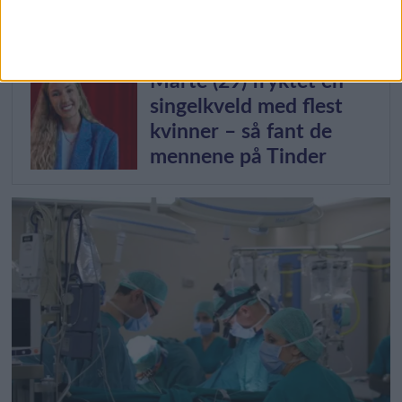
boligflipping: – Det er
så gøy å skape noe
Marte (29) fryktet en
singelkveld med flest
kvinner – så fant de
mennene på Tinder