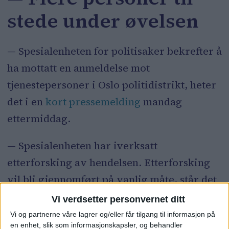
stede under øvelsen
— Spesialenheten for politisaker bekrefter å
ha mottatt en anmeldelse mot
tjenestepersoner i Oslo politidistrikt, heter
det i en
kort pressemelding
mandag
ettermiddag.
— Spesialenheten har iverksatt
etterforsking av hendelsen. Etterforsking
vil bli gjennomført på vanlig måte, står det
i pressemeldingen.
Vi verdsetter personvernet ditt
Vi og partnerne våre lagrer og/eller får tilgang til informasjon på
— Det skal ha vært flere personer til stede
en enhet, slik som informasjonskapsler, og behandler