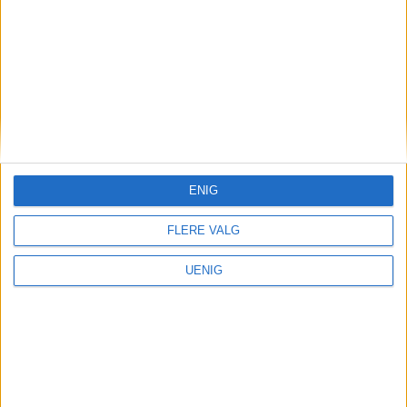
Over 10.000 kroners
forskjell: – Slår mer negativt
ut i Oslo enn andre steder
ENIG
FLERE VALG
UENIG
Kunstnerisk frihet