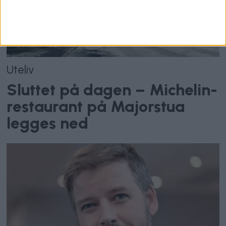
Uteliv
Sluttet på dagen – Michelin-
restaurant på Majorstua
legges ned