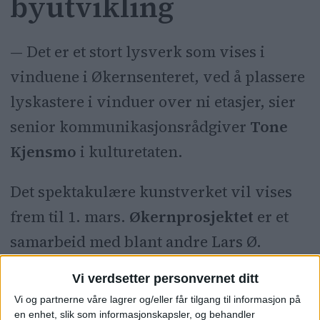
byutvikling
— Det er et stort lysverk som vises i
vinduene i Økernsenteret, ved å plassere
lyskastere i vinduer over ni etasjer, sier
senior kommunikasjonsrådgiver
Tone
Kjensmo
i kulturetaten.
Det spektakulære kunstverket vil vises
frem til 1. mars.
Økernprosjektet
er et
samarbeid med blant andre Lars Ø.
Ramberg, der man ser på hvilken rolle
Vi verdsetter personvernet ditt
kunst og kunstnere kan ha i
Vi og partnerne våre lagrer og/eller får tilgang til informasjon på
byutviklingen.
en enhet, slik som informasjonskapsler, og behandler