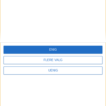
opp: – Skal bli et
samlingspunkt for bydelen
Annonse
ENIG
FLERE VALG
UENIG
Nei til salg av Ullevål-