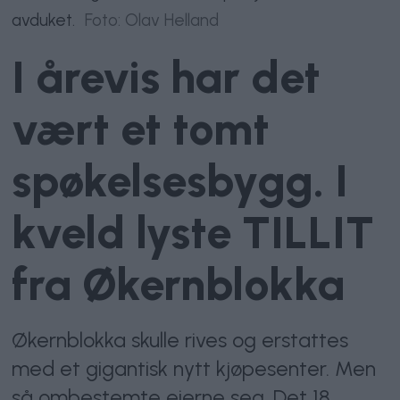
avduket.
Foto: Olav Helland
I årevis har det
vært et tomt
spøkelsesbygg. I
kveld lyste TILLIT
fra Økernblokka
Økernblokka skulle rives og erstattes
med et gigantisk nytt kjøpesenter. Men
så ombestemte eierne seg. Det 18