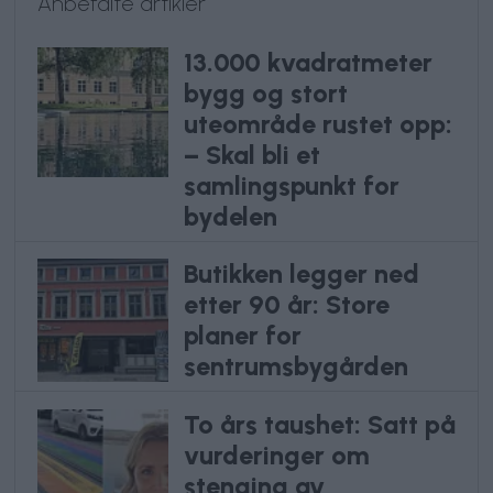
Anbefalte artikler
13.000 kvadratmeter
bygg og stort
uteområde rustet opp:
– Skal bli et
samlingspunkt for
bydelen
Butikken legger ned
etter 90 år: Store
planer for
sentrumsbygården
To års taushet: Satt på
vurderinger om
stenging av