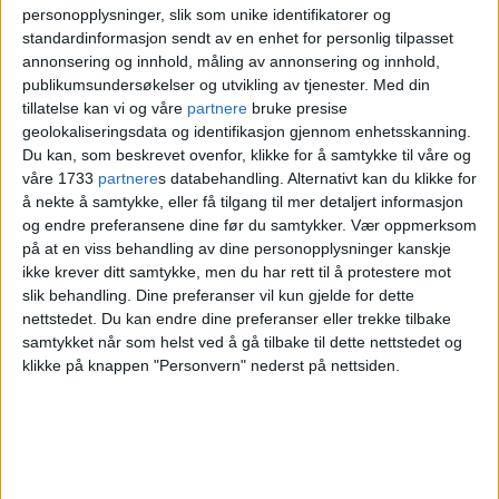
personopplysninger, slik som unike identifikatorer og
standardinformasjon sendt av en enhet for personlig tilpasset
annonsering og innhold, måling av annonsering og innhold,
publikumsundersøkelser og utvikling av tjenester.
Med din
tillatelse kan vi og våre
partnere
bruke presise
geolokaliseringsdata og identifikasjon gjennom enhetsskanning.
Du kan, som beskrevet ovenfor, klikke for å samtykke til våre og
våre 1733
partnere
s databehandling. Alternativt kan du klikke for
å nekte å samtykke, eller få tilgang til mer detaljert informasjon
og endre preferansene dine før du samtykker.
Vær oppmerksom
på at en viss behandling av dine personopplysninger kanskje
ikke krever ditt samtykke, men du har rett til å protestere mot
slik behandling. Dine preferanser vil kun gjelde for dette
nettstedet. Du kan endre dine preferanser eller trekke tilbake
— Kulturen skapte uro, tillit og optimisme på
samtykket når som helst ved å gå tilbake til dette nettstedet og
klikke på knappen "Personvern" nederst på nettsiden.
samme tid, sier Lars Ø. Ramberg og
kunstprosjektet "Økern!".
Foto: Olav Helland
I 2007 var det egentlig bestemt at