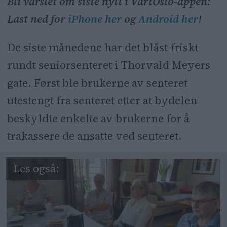
Bli varslet om siste nytt i VårtOslo-appen:
Last ned for
iPhone her
og
Android her
!
De siste månedene har det blåst friskt
rundt seniorsenteret i Thorvald Meyers
gate. Først ble brukerne av senteret
utestengt fra senteret etter at bydelen
beskyldte enkelte av brukerne for å
trakassere de ansatte ved senteret.