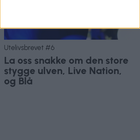
Utelivsbrevet #6
La oss snakke om den store
stygge ulven, Live Nation,
og Blå