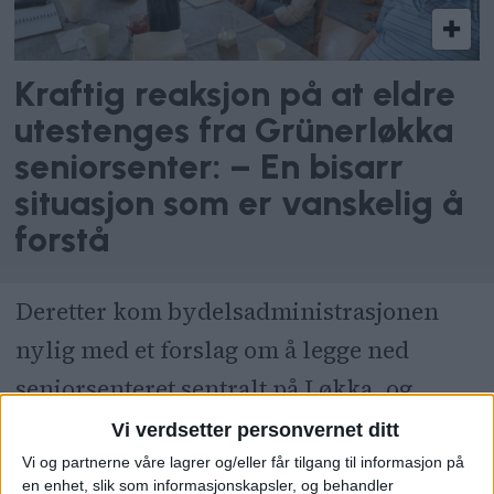
Kraftig reaksjon på at eldre
utestenges fra Grünerløkka
seniorsenter: – En bisarr
situasjon som er vanskelig å
forstå
Deretter kom bydelsadministrasjonen
nylig med et forslag om å legge ned
seniorsenteret sentralt på Løkka, og
heller flytte dette til Løren-området.
Vi verdsetter personvernet ditt
Vi og partnerne våre lagrer og/eller får tilgang til informasjon på
Dette begrunnet bydelsdirektør
Anita
en enhet, slik som informasjonskapsler, og behandler