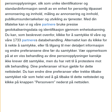
personopplysninger, slik som unike identifikatorer og
Lisbakken
med at Hasle/Løren delen av
standardinformasjon sendt av en enhet for personlig tilpasset
annonsering og innhold, måling av annonsering og innhold,
Grünerløkka sårt trenger et tilbud annet
publikumsundersøkelser og utvikling av tjenester.
Med din
enn hjemmetjenesten til den eldre
tillatelse kan vi og våre
partnere
bruke presise
geolokaliseringsdata og identifikasjon gjennom enhetsskanning.
befolkningen, mens hun mener
Du kan, som beskrevet ovenfor, klikke for å samtykke til våre og
våre 1733
partnere
s databehandling. Alternativt kan du klikke for
dekningen på tilbudsfronten mer sentralt
å nekte å samtykke, eller få tilgang til mer detaljert informasjon
i bydelen vil bli ivaretatt godt selv om
og endre preferansene dine før du samtykker.
Vær oppmerksom
på at en viss behandling av dine personopplysninger kanskje
seniorsenteret ville bli lagt ned.
ikke krever ditt samtykke, men du har rett til å protestere mot
slik behandling. Dine preferanser vil kun gjelde for dette
nettstedet. Du kan endre dine preferanser eller trekke tilbake
Torsdag kveld fulgte samtlige partier i
samtykket når som helst ved å gå tilbake til dette nettstedet og
bydelsutvalget, med unntak av Rødt,
klikke på knappen "Personvern" nederst på nettsiden.
innstilingen fra bydelsdirektøren, og
vedtok å legge ned seniorsenteret.