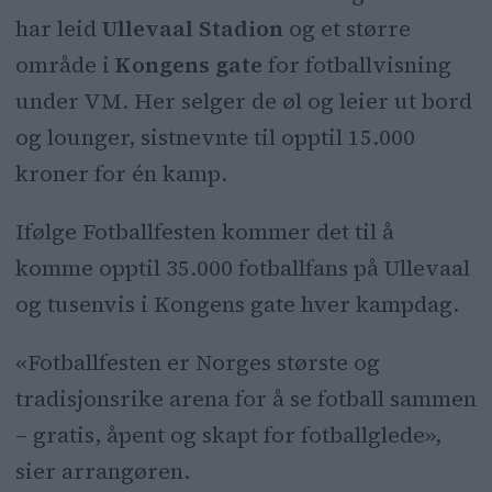
har leid
Ullevaal Stadion
og et større
villedende markedsføring og krever
område i
Kongens gate
for fotballvisning
endringer.
under VM. Her selger de øl og leier ut bord
Arrangørene nekter å kommentere
og lounger, sistnevnte til opptil 15.000
kritikken fra Forbrukerrådet.
kroner for én kamp.
Ifølge Fotballfesten kommer det til å
komme opptil 35.000 fotballfans på Ullevaal
og tusenvis i Kongens gate hver kampdag.
«Fotballfesten er Norges største og
tradisjonsrike arena for å se fotball sammen
– gratis, åpent og skapt for fotballglede»,
sier arrangøren.