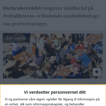
Forbrukerrådet
reagerer imidlertid på
Fotballfestens «villedende markedsføring»
om gratisvisninger.
Utepilsværet er kommet. På
Vi verdsetter personvernet ditt
disse ti stedene får du
Vi og partnerne våre lagrer og/eller får tilgang til informasjon på
en enhet, slik som informasjonskapsler, og behandler