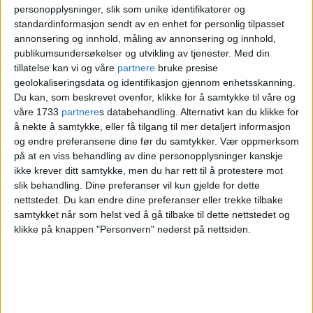
halvliteren i sola til under
personopplysninger, slik som unike identifikatorer og
100-lappen
standardinformasjon sendt av en enhet for personlig tilpasset
annonsering og innhold, måling av annonsering og innhold,
publikumsundersøkelser og utvikling av tjenester.
Med din
tillatelse kan vi og våre
partnere
bruke presise
Satser høyt
geolokaliseringsdata og identifikasjon gjennom enhetsskanning.
Du kan, som beskrevet ovenfor, klikke for å samtykke til våre og
våre 1733
partnere
s databehandling. Alternativt kan du klikke for
Tidligere har Fotballfesten vist fotball på
å nekte å samtykke, eller få tilgang til mer detaljert informasjon
og endre preferansene dine før du samtykker.
Vær oppmerksom
storskjerm ved
Kontraskjæret
. Men her
på at en viss behandling av dine personopplysninger kanskje
satte
Oslo kommune
en stopper for fortsatt
ikke krever ditt samtykke, men du har rett til å protestere mot
slik behandling. Dine preferanser vil kun gjelde for dette
bruk av området til dette formålet,
nettstedet. Du kan endre dine preferanser eller trekke tilbake
ettersom
Oslo Pride
nå har flerårig avtale
samtykket når som helst ved å gå tilbake til dette nettstedet og
klikke på knappen "Personvern" nederst på nettsiden.
om bruk av området.
Under årets VM har Fotballfesten i stedet
satset høyere og leid hele Ullevaal stadion,