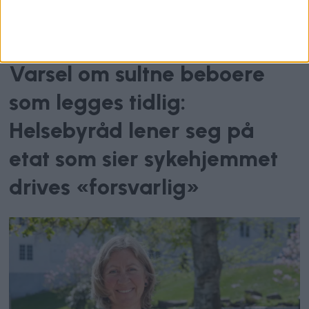
Krisen ved Uranienborghjemmet
Varsel om sultne beboere
som legges tidlig:
Helsebyråd lener seg på
etat som sier sykehjemmet
drives «forsvarlig»