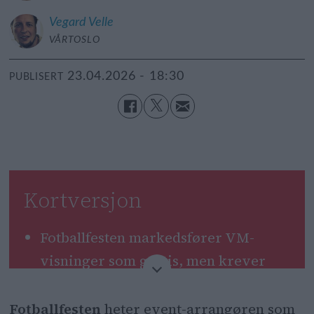
Vegard
Velle
VÅRTOSLO
23.04.2026 - 18:30
PUBLISERT
Kortversjon
Fotballfesten markedsfører VM-
visninger som gratis, men krever
kjøp av skjerf.
Fotballfesten
heter event-arrangøren som
Forbrukerrådet mener dette er