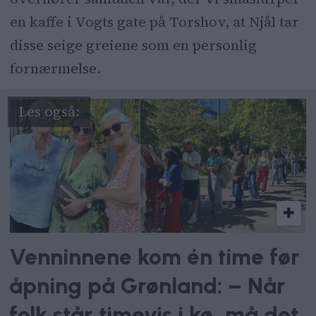
en kaffe i Vogts gate på Torshov, at Njål tar
disse seige greiene som en personlig
fornærmelse.
Venninnene kom én time før
åpning på Grønland: – Når
folk står timevis i kø, må det