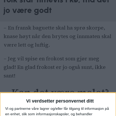
jo være godt
– En fransk baguette skal ha sprø skorpe,
knase høyt når den brytes og innmaten skal
være lett og luftig.
– Jeg vil spise en frokost som gjør meg
glad! En glad frokost er jo også sunt, ikke
sant!
– Kan det være melet?
Vi verdsetter personvernet ditt
Njål gikk videregående i Rouen i
Vi og partnerne våre lagrer og/eller får tilgang til informasjon på
en enhet, slik som informasjonskapsler, og behandler