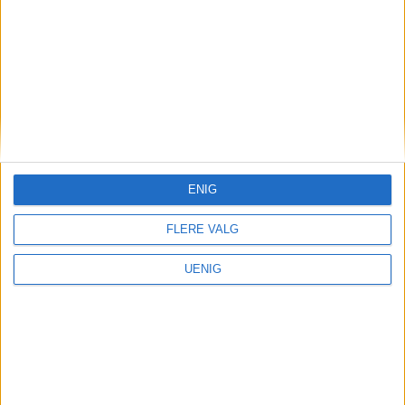
Annonse
ENIG
FLERE VALG
UENIG
Nei til salg av Ullevål-
tomten — signér oppropet!