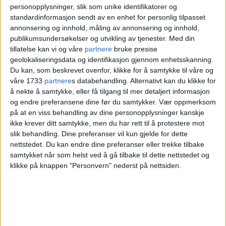
Normandie, og har vært mye i Frankrike
personopplysninger, slik som unike identifikatorer og
senere også.
standardinformasjon sendt av en enhet for personlig tilpasset
annonsering og innhold, måling av annonsering og innhold,
publikumsundersøkelser og utvikling av tjenester.
Med din
– Der får du de samme knasende gode
tillatelse kan vi og våre
partnere
bruke presise
baguettene overalt, du trenger ikke
geolokaliseringsdata og identifikasjon gjennom enhetsskanning.
Du kan, som beskrevet ovenfor, klikke for å samtykke til våre og
oppsøke noe fancy sted. Men i Oslo har jeg
våre 1733
partnere
s databehandling. Alternativt kan du klikke for
gitt opp å finne noe som minner om en ekte
å nekte å samtykke, eller få tilgang til mer detaljert informasjon
og endre preferansene dine før du samtykker.
Vær oppmerksom
fransk baguette.
på at en viss behandling av dine personopplysninger kanskje
ikke krever ditt samtykke, men du har rett til å protestere mot
slik behandling. Dine preferanser vil kun gjelde for dette
Heller ikke på det franske bakeriet
La
nettstedet. Du kan endre dine preferanser eller trekke tilbake
Bakeri de Jean
i Bentsebrugata på Torshov,
samtykket når som helst ved å gå tilbake til dette nettstedet og
klikke på knappen "Personvern" nederst på nettsiden.
klarer de å lage en fransk baguett, mener
Njål.
–
Han hadde bare grove baguetter, men det