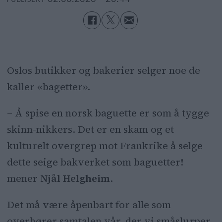
PUBLISERT
Oslos butikker og bakerier selger noe de
kaller «bagetter».
– Å spise en norsk baguette er som å tygge
skinn-nikkers. Det er en skam og et
kulturelt overgrep mot Frankrike å selge
dette seige bakverket som baguetter!
mener
Njål Helgheim
.
Det må være åpenbart for alle som
overhører samtalen vår, der vi småslurper