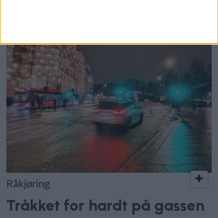
politisk grep rundt museet
Råkjøring
Tråkket for hardt på gassen