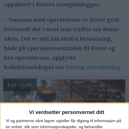
oppdatert i Ruters reiseplanlegger.
– Sammen med operatørene er Ruter godt
forberedt det været som treffer oss denne
uken. Det er satt inn ekstra bemanning,
både på operasjonssentralen til Ruter og
hos operatørene, opplyste
kollektivselskapet om
tirsdag ettermiddag.
Vi verdsetter personvernet ditt
Vi og partnerne våre lagrer og/eller får tilgang til informasjon på
en enhet, slik som informasjonskapsler, og behandler