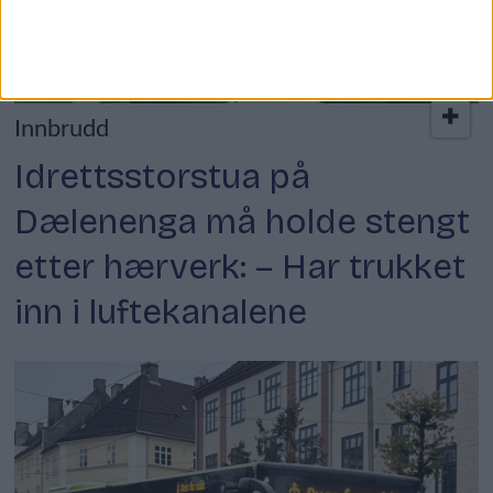
Innbrudd
Idrettsstorstua på
Dælenenga må holde stengt
etter hærverk: – Har trukket
inn i luftekanalene