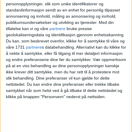
personopplysninger, slik som unike identifikatorer og
standardinformasjon sendt av en enhet for personlig tilpasset
Frykter kaos: – Setter inn
annonsering og innhold, måling av annonsering og innhold,
publikumsundersøkelser og utvikling av tjenester.
Med din
alle tilgjengelige ressurser
tillatelse kan vi og våre
partnere
bruke presise
geolokaliseringsdata og identifikasjon gjennom enhetsskanning.
Du kan, som beskrevet ovenfor, klikke for å samtykke til våre og
våre 1731
partnere
s databehandling. Alternativt kan du klikke for
å nekte å samtykke, eller få tilgang til mer detaljert informasjon
RUTER
KOLLEKTIVTRAFIKK
NOTIS
SNØ
og endre preferansene dine før du samtykker.
Vær oppmerksom
på at en viss behandling av dine personopplysninger kanskje
ikke krever ditt samtykke, men du har rett til å protestere mot
slik behandling. Dine preferanser vil kun gjelde for dette
nettstedet. Du kan endre dine preferanser eller trekke tilbake
samtykket når som helst ved å gå tilbake til dette nettstedet og
klikke på knappen "Personvern" nederst på nettsiden.