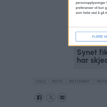
personopplysninger k
preferanser vil kun g
som helst ved å gå t
FLERE V
Synet fi
har skje
OSLO
NOTIS
ØSTLANDET
METE