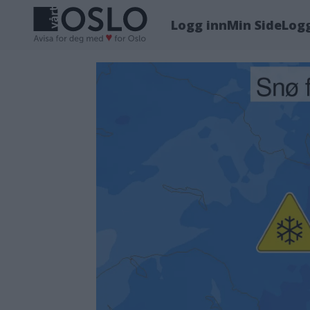
Logg inn
Min Side
Log