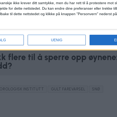
anskje ikke krever ditt samtykke, men du har rett til å protestere mot s
jelde for dette nettstedet. Du kan endre dine preferanser eller trekke t
ilbake til dette nettstedet og klikke på knappen "Personvern" nederst på
ALG
UENIG
E
kk flere til å sperre opp øynene
dd?
OROLOGISK INSTITUTT
GULT FAREVARSEL
SNØ