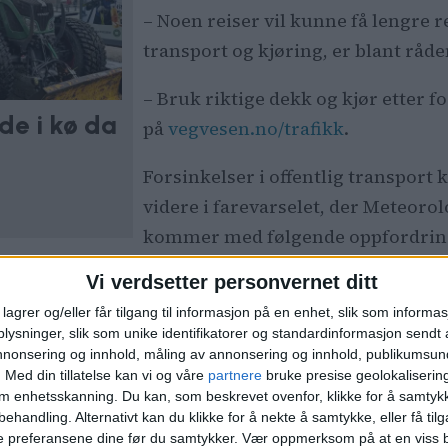
– Noen reiser vil kunne få lengre re
transport og kjøring, er blant råde
– Bruk riktige dekk og kjør etter 
de i kø da
på
vegvesen.no/trafikk
.
Forsinkelser i offentlig transpor
videre i farevarselet, der Meteorol
kommer med følgende oppfordrin
Vi verdsetter personvernet ditt
portaktører.
lagrer og/eller får tilgang til informasjon på en enhet, slik som informa
ysninger, slik som unike identifikatorer og standardinformasjon sendt 
annonsering og innhold, måling av annonsering og innhold, publikumsu
.
Med din tillatelse kan vi og våre
partnere
bruke presise geolokaliserin
om enhetsskanning. Du kan, som beskrevet ovenfor, klikke for å samtykk
behandling. Alternativt kan du klikke for å nekte å samtykke, eller få tilga
e preferansene dine før du samtykker.
Vær oppmerksom på at en viss b