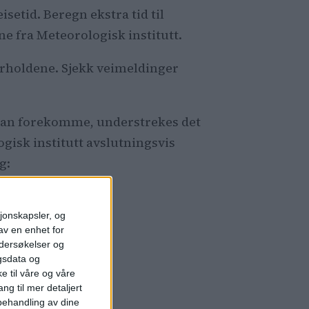
isetid. Beregn ekstra tid til
ne fra Meteorologisk institutt.
forholdene. Sjekk veimeldinger
t kan forekomme, understrekes det
ogisk institutt avslutningsvis
g:
sjonskapsler, og
av en enhet for
ndersøkelser og
gsdata og
e til våre og våre
ng til mer detaljert
ehandling av dine