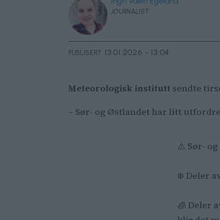
Ingri
Valen Egeland
JOURNALIST
13.01.2026 - 13:04
PUBLISERT
Meteorologisk institutt
sendte tirs
– Sør- og Østlandet har litt utford
⚠️ Sør- og
❄️ Deler 
🧊 Deler a
blir det 