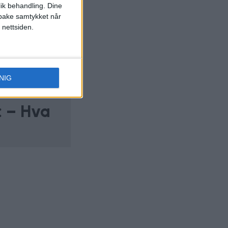
lik behandling. Dine
ilbake samtykket når
 nettsiden.
NIG
: – Hva