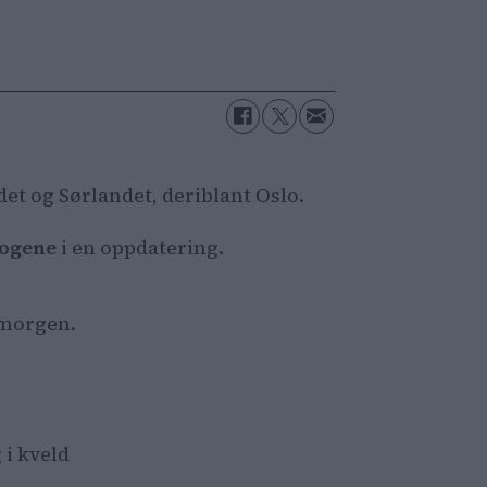
det og Sørlandet, deriblant Oslo.
ogene
i en oppdatering.
i morgen.
 i kveld