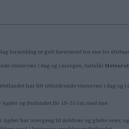
dag formiddag ut gult farevarsel for snø for Østlan
rende vintervær i dag og i morgen, fastslår
Meteorol
 Østlandet har litt utfordrende vintervær i dag og 
av Agder og Østlandet får 10–25 cm med snø
v Agder har overgang til mildvær og glatte veier, og
mildere også i kystnære områder av Østlandet.