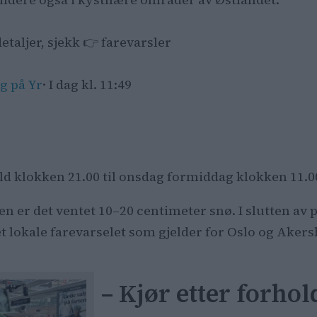
detaljer, sjekk 👉 farevarsler
g på Yr
· I dag kl. 11:49
eld klokken 21.00 til onsdag formiddag klokken 11.0
n er det ventet 10–20 centimeter snø. I slutten av p
det lokale farevarselet som gjelder for Oslo og Ake
– Kjør etter forho