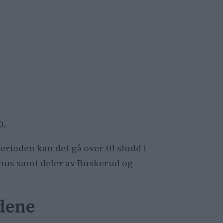
0.
erioden kan det gå over til sludd i
rshus samt deler av Buskerud og
ldene