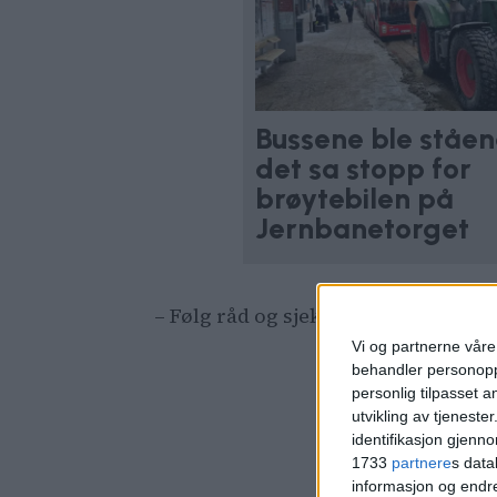
Bussene ble ståen
det sa stopp for
brøytebilen på
Jernbanetorget
– Følg råd og sjekk status fra trans
Vi og partnerne våre 
behandler personoppl
personlig tilpasset 
utvikling av tjenester
identifikasjon gjenn
1733
partnere
s data
informasjon og endr