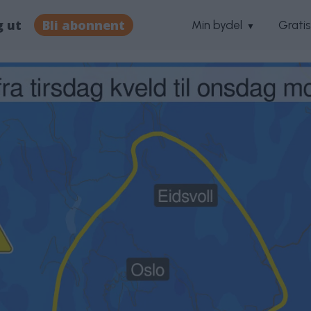
g ut
Bli abonnent
Min bydel
Grati