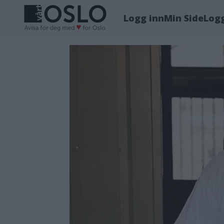
Logg inn
Min Side
Log