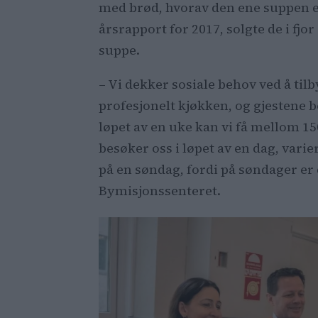
med brød, hvorav den ene suppen e
årsrapport for 2017, solgte de i fj
suppe.
– Vi dekker sosiale behov ved å tilb
profesjonelt kjøkken, og gjestene
løpet av en uke kan vi få mellom 15
besøker oss i løpet av en dag, varie
på en søndag, fordi på søndager er d
Bymisjonssenteret.