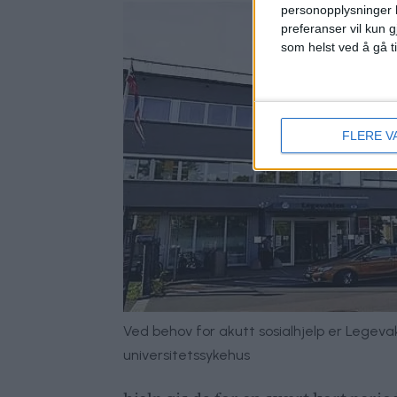
personopplysninger k
preferanser vil kun g
som helst ved å gå t
FLERE V
Ved behov for akutt sosialhjelp er Legeva
universitetssykehus