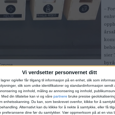
– For
enhv
opph
årsa
komm
beho
sier
byrå
 Tanase
arbe
Vi verdsetter personvernet ditt
lagrer og/eller får tilgang til informasjon på en enhet, slik som informa
ter sosialtjenesteloven og som ikke har noe sted å 
ysninger, slik som unike identifikatorer og standardinformasjon sendt 
delene, ved NAV-kontorene, som behandler henvende
annonsering og innhold, måling av annonsering og innhold, publikumsu
.
Med din tillatelse kan vi og våre
partnere
bruke presise geolokaliserin
es åpningstider er det
Sosial og ambulant akuttje
om enhetsskanning. Du kan, som beskrevet ovenfor, klikke for å samtykk
elser, ifølge Knudtzon.
behandling. Alternativt kan du klikke for å nekte å samtykke, eller få tilga
e preferansene dine før du samtykker.
Vær oppmerksom på at en viss b