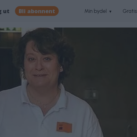
g ut
Bli abonnent
Min bydel
Grati