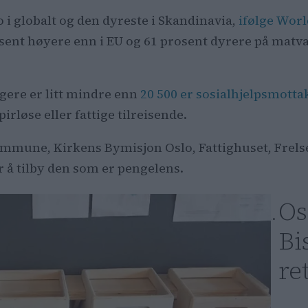
 i globalt og den dyreste i Skandinavia,
ifølge Worl
osent høyere enn i EU og 61 prosent dyrere på matva
gere er litt mindre enn
20 500 er sosialhjelpsmotta
rløse eller fattige tilreisende.
kommune, Kirkens Bymisjon Oslo, Fattighuset, Frel
 å tilby den som er pengelens.
Os
Bi
re