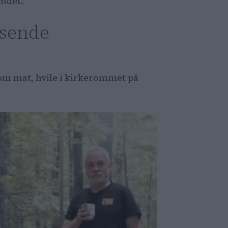
andet.
isende
om mat, hvile i kirkerommet på