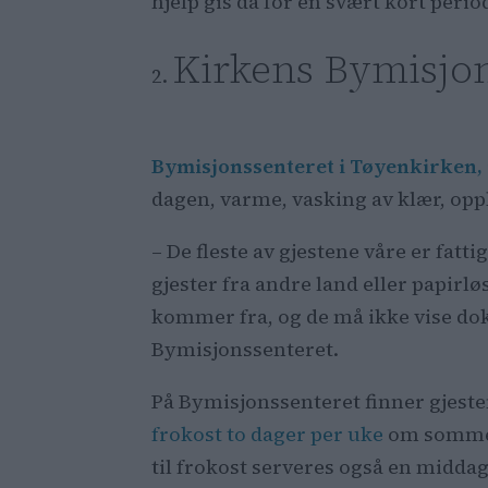
hjelp gis da for en svært kort per
Kirkens Bymisjon 
Bymisjonssenteret i Tøyenkirken, 
dagen, varme, vasking av klær, opp
– De fleste av gjestene våre er fatt
gjester fra andre land eller papirlø
kommer fra, og de må ikke vise do
Bymisjonssenteret.
På Bymisjonssenteret finner gjest
frokost to dager per uke
om sommeren
til frokost serveres også en midda