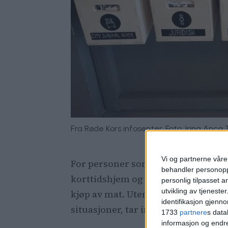
Fra Røde Kors infosenter. Foto: Irina Anca
Vi og partnerne våre 
For personer som har rettigheter et
behandler personoppl
korttidshjem og hotell. Det er by
personlig tilpasset 
utvikling av tjenester
kjøp av mat. Utenom NAV-kontoren
identifikasjon gjenn
situasjoner, tar imot slike henvend
1733
partnere
s data
informasjon og endr