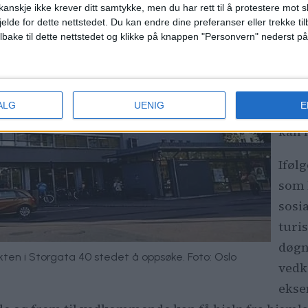
Akut
anskje ikke krever ditt samtykke, men du har rett til å protestere mot s
jelde for dette nettstedet. Du kan endre dine preferanser eller trekke t
med 
ilbake til dette nettstedet og klikke på knappen "Personvern" nederst på
kort
rusp
lavte
ALG
UENIG
E
rusb
kan 
Iføl
som 
sosi
turis
døgn
kten i Storgata 40 stedet å oppsøke. Foto: Oslo
vedk
ekse