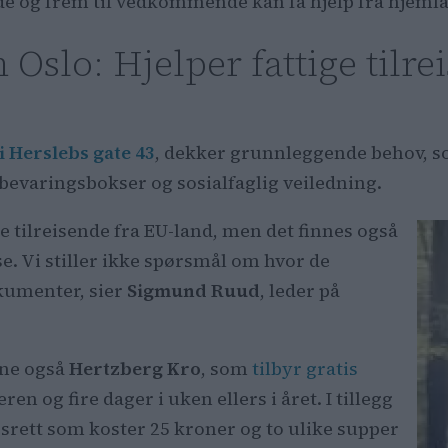
iode og frem til vedkommende kan få hjelp fra hjeml
Oslo: Hjelper fattige tilre
i Herslebs gate 43
, dekker grunnleggende behov, s
bevaringsbokser og sosialfaglig veiledning.
ige tilreisende fra EU-land, men det finnes også
se. Vi stiller ikke spørsmål om hvor de
kumenter, sier
Sigmund Ruud
, leder på
ene også
Hertzberg Kro
, som
tilbyr gratis
 og fire dager i uken ellers i året. I tillegg
gsrett som koster 25 kroner og to ulike supper