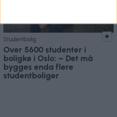
Studentbolig
Over 5600 studenter i
boligkø i Oslo: – Det må
bygges enda flere
studentboliger