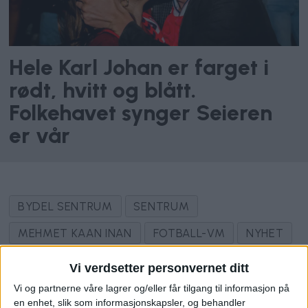
Hele Karl Johan er farget i
rødt, hvitt og blått.
Folkehavet synger Seieren
er vår
BYDEL SENTRUM
SENTRUM
MEHMET KAAN INAN
FOTBALL-VM
NYHET
Vi verdsetter personvernet ditt
Vi og partnerne våre lagrer og/eller får tilgang til informasjon på
en enhet, slik som informasjonskapsler, og behandler