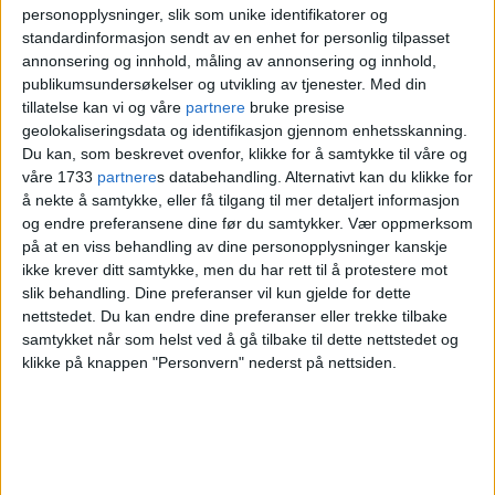
personopplysninger, slik som unike identifikatorer og
standardinformasjon sendt av en enhet for personlig tilpasset
annonsering og innhold, måling av annonsering og innhold,
publikumsundersøkelser og utvikling av tjenester.
Med din
tillatelse kan vi og våre
partnere
bruke presise
geolokaliseringsdata og identifikasjon gjennom enhetsskanning.
Du kan, som beskrevet ovenfor, klikke for å samtykke til våre og
våre 1733
partnere
s databehandling. Alternativt kan du klikke for
å nekte å samtykke, eller få tilgang til mer detaljert informasjon
og endre preferansene dine før du samtykker.
Vær oppmerksom
på at en viss behandling av dine personopplysninger kanskje
ikke krever ditt samtykke, men du har rett til å protestere mot
slik behandling. Dine preferanser vil kun gjelde for dette
nettstedet. Du kan endre dine preferanser eller trekke tilbake
samtykket når som helst ved å gå tilbake til dette nettstedet og
klikke på knappen "Personvern" nederst på nettsiden.