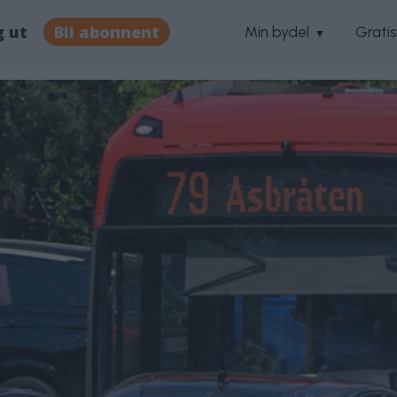
g ut
Bli abonnent
Min bydel
Grati