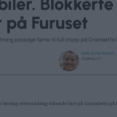
er. Blokkerte 
r på Furuset
ang passasje førte til full stopp på Gransletta 
Vilde Schie
Nyseth
JOURNALIST
e lørdag ettermiddag stående fast på Gransletta på