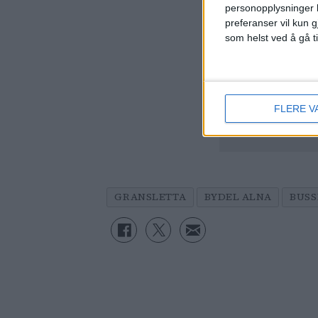
personopplysninger k
preferanser vil kun g
som helst ved å gå t
Et hav a
utleiegå
FLERE V
forferde
GRANSLETTA
BYDEL ALNA
BUSS