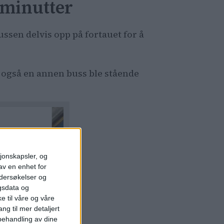
i minutter
ussen delvis opp på fortauet for å
og også en annen buss ble stående
sjonskapsler, og
av en enhet for
ndersøkelser og
gsdata og
e til våre og våre
ng til mer detaljert
ehandling av dine