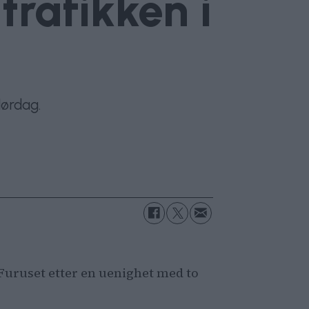
trafikken i
lørdag.
 Furuset etter en uenighet med to