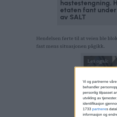
hastestengning. H
etaten fant under 
av SALT
Hendelsen førte til at veien ble blo
fast mens situasjonen pågikk.
Vi og partnerne våre 
behandler personoppl
personlig tilpasset 
utvikling av tjenester
identifikasjon gjenn
1733
partnere
s data
informasjon og endr