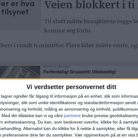
Veien blokkert i t
er er hva
tilsynet
Til slutt måtte bussjåføren legge b
komme seg forbi.
kkert i rundt ti minutter. Flere biler måtte vente, 
Vi verdsetter personvernet ditt
lagrer og/eller får tilgang til informasjon på en enhet, slik som informa
ysninger, slik som unike identifikatorer og standardinformasjon sendt 
annonsering og innhold, måling av annonsering og innhold, publikumsu
.
Med din tillatelse kan vi og våre
partnere
bruke presise geolokaliserin
om enhetsskanning. Du kan, som beskrevet ovenfor, klikke for å samtykk
behandling. Alternativt kan du klikke for å nekte å samtykke, eller få tilga
e preferansene dine før du samtykker.
Vær oppmerksom på at en viss b