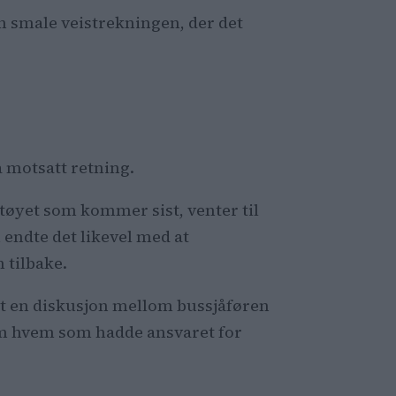
n smale veistrekningen, der det
 motsatt retning.
etøyet som kommer sist, venter til
endte det likevel med at
 tilbake.
et en diskusjon mellom bussjåføren
 hvem som hadde ansvaret for