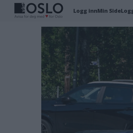
Logg inn
Min Side
Log