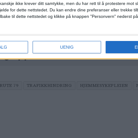
anskje ikke krever ditt samtykke, men du har rett til å protestere mot s
jelde for dette nettstedet. Du kan endre dine preferanser eller trekke t
ilbake til dette nettstedet og klikke på knappen "Personvern" nederst på
v dårlige anmeldelser preger
rden på Booking.com: – Ekstre
ALG
UENIG
E
lig opplevelse. IKKE BO HER!
RUTE 79
TRAFIKKHINDRING
HJEMMESYKEPLEIEN