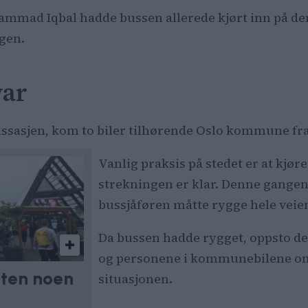
hammad Iqbal hadde bussen allerede kjørt inn på de
ngen.
var
ssasjen, kom to biler tilhørende Oslo kommune fra
Vanlig praksis på stedet er at kjør
strekningen er klar. Denne gangen 
bussjåføren måtte rygge hele veien
Da bussen hadde rygget, oppsto d
og personene i kommunebilene om
aten noen
situasjonen.