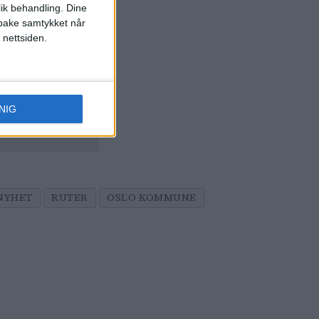
lik behandling. Dine
ilbake samtykket når
 nettsiden.
mt
NIG
NYHET
RUTER
OSLO KOMMUNE