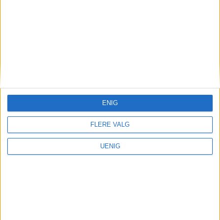
– I Oslo blinker
varsellampene
ENIG
FLERE VALG
UENIG
Elsparkesykler