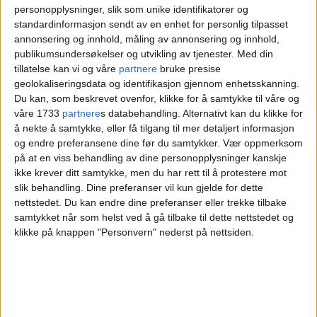
personopplysninger, slik som unike identifikatorer og
På
Hvervenbukta
og
Sollerudstranda
er
standardinformasjon sendt av en enhet for personlig tilpasset
temperaturen litt lavere, men fortsatt nær
annonsering og innhold, måling av annonsering og innhold,
publikumsundersøkelser og utvikling av tjenester.
Med din
20-tallet. Der er det målt 19,8 grader.
tillatelse kan vi og våre
partnere
bruke presise
geolokaliseringsdata og identifikasjon gjennom enhetsskanning.
Årvollammen
ligger på 19,7 grader, mens
Du kan, som beskrevet ovenfor, klikke for å samtykke til våre og
våre 1733
partnere
s databehandling. Alternativt kan du klikke for
Tjuvholmen har 18,8 grader.
å nekte å samtykke, eller få tilgang til mer detaljert informasjon
og endre preferansene dine før du samtykker.
Vær oppmerksom
Kaldest på oversikten er
Svarttjern
, med
på at en viss behandling av dine personopplysninger kanskje
ikke krever ditt samtykke, men du har rett til å protestere mot
17,6 grader.
slik behandling. Dine preferanser vil kun gjelde for dette
nettstedet. Du kan endre dine preferanser eller trekke tilbake
samtykket når som helst ved å gå tilbake til dette nettstedet og
klikke på knappen "Personvern" nederst på nettsiden.
Se oversikten
Steinbruvannet: 23,0°