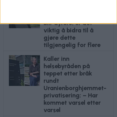
Overraskende, ung
effekt har gitt
rakettvekst: – Når mye
blir dyrere, er det
viktig å bidra til å
gjøre dette
tilgjengelig for flere
Kaller inn
helsebyråden på
teppet etter bråk
rundt
Uranienborghjemmet-
privatisering: – Har
kommet varsel etter
varsel