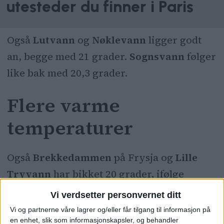
utesteder du finner i Paris
Også
Lutvann
og
Nøklevann
ligger godt
an, begge med 21 grader.
Sognsvann
følger
like bak med 20,3 grader.
Flere varme
temperaturer
Også
Brekkedammen
på Frysja og
Lille
Tryvann
har bikket 20 grader, ifølge
oversikten. Begge steder er det registrert
Vi verdsetter personvernet ditt
20 grader i vannet.
Vi og partnerne våre lagrer og/eller får tilgang til informasjon på
en enhet, slik som informasjonskapsler, og behandler