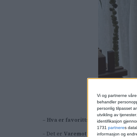
Vi og partnerne våre 
– Stedet ligger p
behandler personoppl
favorittutested.
personlig tilpasset 
utvikling av tjenester
– Hva er favorittspisestedet ditt i 
identifikasjon gjenn
1731
partnere
s data
– Det er
Varemottaket
. Jeg jobber j
informasjon og endr