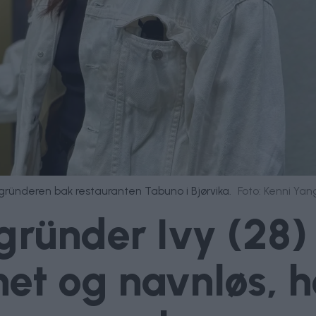
 gründeren bak restauranten Tabuno i Bjørvika.
Foto: Kenni Yan
ründer Ivy (28) s
net og navnløs,