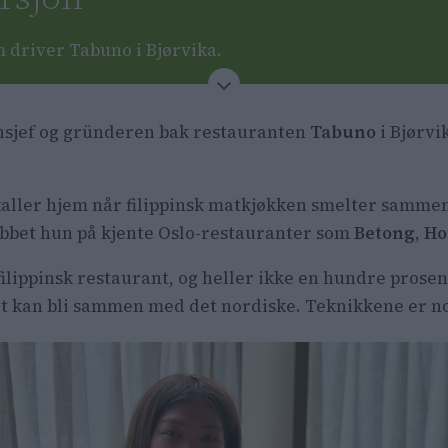
m driver Tabuno i Bjørvika.
r filippinske smaker med nordiske teknikker.
nsjef og gründeren bak restauranten
Tabuno
i Bjørvi
isestedet hennes er Varemottaket.
hun liker best er nyåpnet, navnløst og ligger i Frede
kaller hjem når filippinsk matkjøkken smelter samme
jobbet hun på kjente Oslo-restauranter som
Betong
,
Ho
ilippinsk restaurant, og heller ikke en hundre prosen
net kan bli sammen med det nordiske. Teknikkene er no