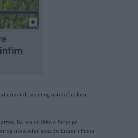
te
intim
lant annet dessert og ostetallerken.
rettes
. Baren er ikke å finne på
r og utesteder som du finner i Paris