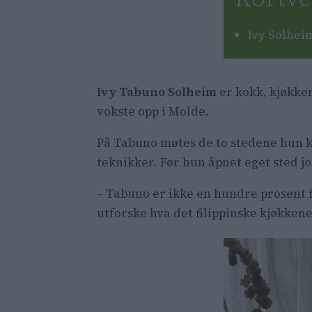
Ivy Solhei
Hun blande
Ivy Tabuno Solheim
er kokk, kjøkke
Favorittsp
vokste opp i Molde.
Utestedet 
På Tabuno møtes de to stedene hun 
teknikker. Før hun åpnet eget sted 
– Tabuno er ikke en hundre prosent f
utforske hva det filippinske kjøkke