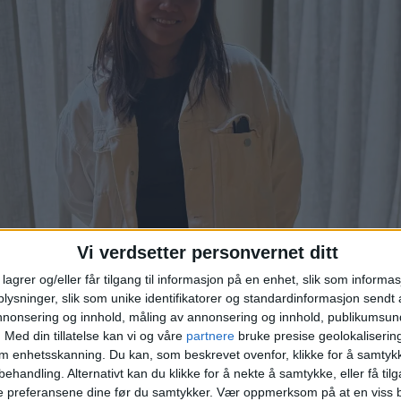
Vi verdsetter personvernet ditt
lagrer og/eller får tilgang til informasjon på en enhet, slik som informa
å Fredensborg, men har ikke et navn, forteller Ivy om sitt noe m
ysninger, slik som unike identifikatorer og standardinformasjon sendt 
Foto: Kenni Yang
annonsering og innhold, måling av annonsering og innhold, publikumsu
.
Med din tillatelse kan vi og våre
partnere
bruke presise geolokaliserin
nærheten?
om enhetsskanning. Du kan, som beskrevet ovenfor, klikke for å samtykk
behandling. Alternativt kan du klikke for å nekte å samtykke, eller få tilga
o når alle andre restauranter åpner, men det har skje
e preferansene dine før du samtykker.
Vær oppmerksom på at en viss b