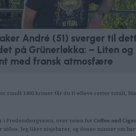
aker André (51) sverger til det
det på Grünerløkka: – Liten og 
ant med fransk atmosfære
For rundt 1400 kroner får du ti-elleve retter totalt, b
er i Fredensborgveien, over veien for
Coffee and Ciga
 siden. Jeg liker nisjebarer, og denne minner om bare