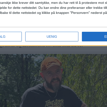
anskje ikke krever ditt samtykke, men du har rett til å protestere mot s
Varemottaket. Spesielt nå i det siste. Man sitter i bar
jelde for dette nettstedet. Du kan endre dine preferanser eller trekke t
kje plass til
om lag fire personer. Det er ikke en klas
ilbake til dette nettstedet og klikke på knappen "Personvern" nederst på
t du kommer tilbake?
ALG
UENIG
E
 om man sitter på en fine dining-restaurant, selv om d
grillen. Og klesskoden er: kom som du er.