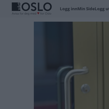
Logg inn
Min Side
Logg u