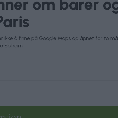
inner om barer o
Paris
er ikke å finne på Google Maps og åpnet for to måne
no Solheim.
rsjon