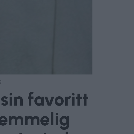
g
in favoritt
 hemmelig