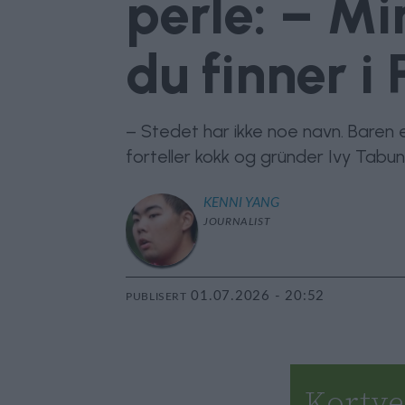
perle: – M
du finner i 
– Stedet har ikke noe navn. Baren 
forteller kokk og gründer Ivy Tabu
KENNI
YANG
JOURNALIST
01.07.2026 - 20:52
PUBLISERT
Kortve