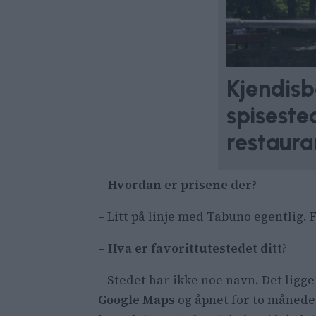
Kjendisb
spiseste
restaur
– Hvordan er prisene der?
– Litt på linje med Tabuno egentlig. 
– Hva er favorittutestedet ditt?
– Stedet har ikke noe navn. Det ligg
Google Maps
og åpnet for to måneder