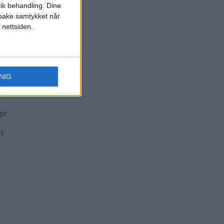
lik behandling. Dine
ilbake samtykket når
 nettsiden.
NIG