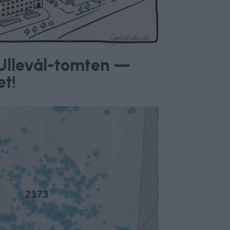
v Ullevål-tomten —
et!