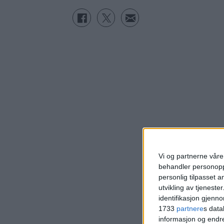
Vi og partnerne våre 
behandler personoppl
personlig tilpasset 
utvikling av tjenester
identifikasjon gjenn
1733
partnere
s data
informasjon og endr