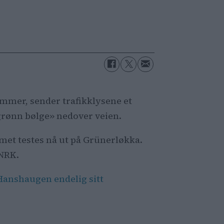
ommer, sender trafikklysene et
 «grønn bølge» nedover veien.
emet testes nå ut på Grünerløkka.
 NRK.
Hanshaugen endelig sitt