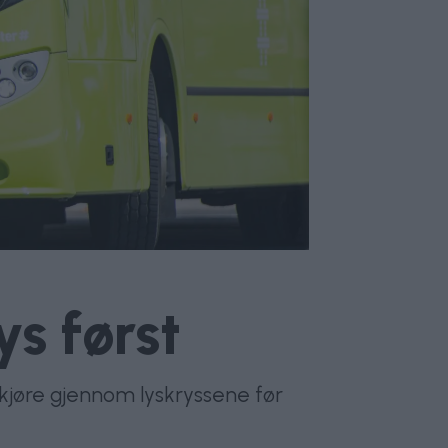
ys først
få kjøre gjennom lyskryssene før