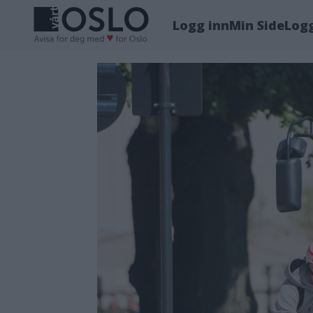
Logg inn
Min Side
Log