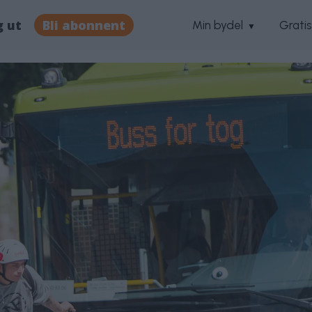
g ut
Bli abonnent
Min bydel
Grati