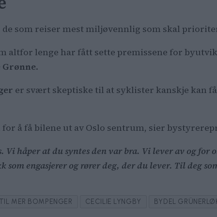
e
 de som reiser mest miljøvennlig som skal priorite
 som altfor lenge har fått sette premissene for byut
e Grønne
.
ger
er svært skeptiske til at syklister kanskje kan f
 for å få bilene ut av Oslo sentrum, sier bystyrere
. Vi håper at du syntes den var bra. Vi lever av og for 
ikk som engasjerer og rører deg, der du lever. Til deg s
 TIL MER BOMPENGER
CECILIE LYNGBY
BYDEL GRÜNERLØ