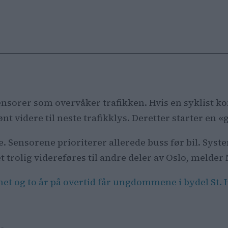
sensorer som overvåker trafikken. Hvis en syklist k
ønt videre til neste trafikklys. Deretter starter en
 Sensorene prioriterer allerede buss før bil. Syst
et trolig videreføres til andre deler av Oslo, melder
t og to år på overtid får ungdommene i bydel St. 