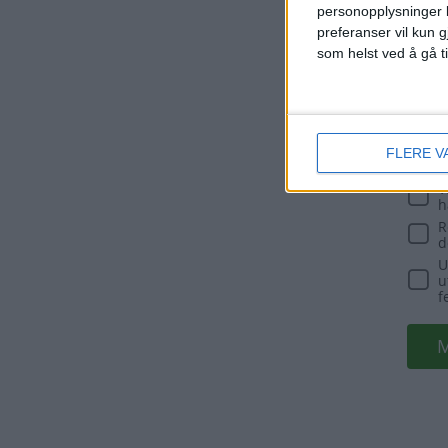
personopplysninger k
preferanser vil kun g
som helst ved å gå t
FLERE V