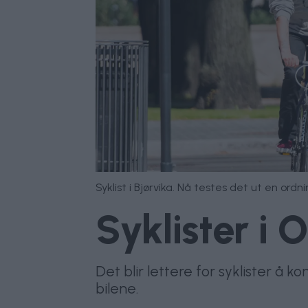
Syklist i Bjørvika. Nå testes det ut en ordni
Syklister i O
Det blir lettere for syklister å k
bilene.