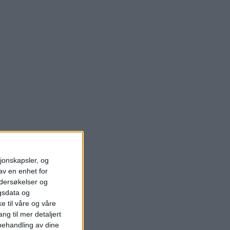
sjonskapsler, og
av en enhet for
ndersøkelser og
gsdata og
e til våre og våre
ng til mer detaljert
ehandling av dine