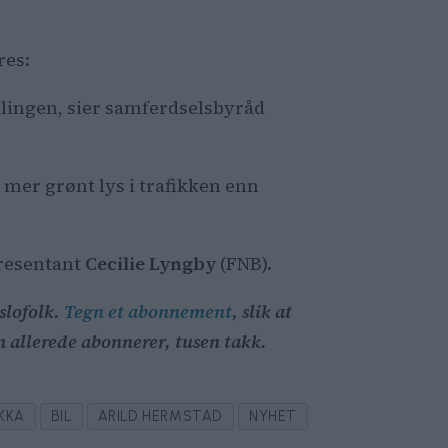
res:
viklingen, sier samferdselsbyråd
å mer grønt lys i trafikken enn
presentant
Cecilie Lyngby
(FNB).
oslofolk.
Tegn et abonnement
, slik at
om allerede abonnerer, tusen takk.
KKA
BIL
ARILD HERMSTAD
NYHET