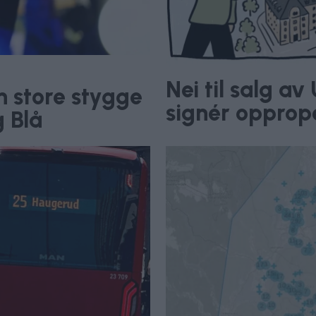
Nei til salg a
n store stygge
signér opprop
g Blå