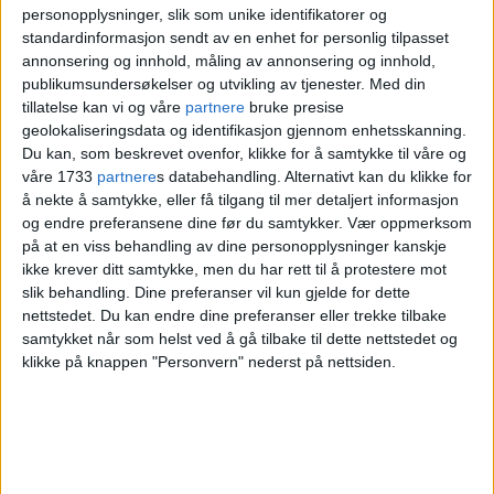
personopplysninger, slik som unike identifikatorer og
standardinformasjon sendt av en enhet for personlig tilpasset
annonsering og innhold, måling av annonsering og innhold,
publikumsundersøkelser og utvikling av tjenester.
Med din
tillatelse kan vi og våre
partnere
bruke presise
geolokaliseringsdata og identifikasjon gjennom enhetsskanning.
Du kan, som beskrevet ovenfor, klikke for å samtykke til våre og
våre 1733
partnere
s databehandling. Alternativt kan du klikke for
Arkitektopprørets Saher Sourouri skriver at
å nekte å samtykke, eller få tilgang til mer detaljert informasjon
arkitekt Tor Austigards nye hus i Hagegata 45 har
og endre preferansene dine før du samtykker.
Vær oppmerksom
på at en viss behandling av dine personopplysninger kanskje
herlige fasadeornamenter.
Foto: Saher Sourouri
ikke krever ditt samtykke, men du har rett til å protestere mot
slik behandling. Dine preferanser vil kun gjelde for dette
– Det er hyggelig, sier Austigard om
nettstedet. Du kan endre dine preferanser eller trekke tilbake
samtykket når som helst ved å gå tilbake til dette nettstedet og
rosen fra aktivistene som jobber for å øke
klikke på knappen "Personvern" nederst på nettsiden.
antallet klassiske bygg i Oslo og resten av
landet.