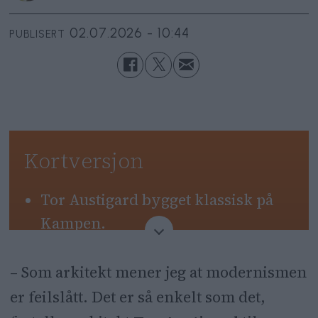
02.07.2026 - 10:44
PUBLISERT
Kortversjon
Tor Austigard bygget klassisk på
Kampen.
Han sier at klassiske fasader gir
– Som arkitekt mener jeg at modernismen
bedre trivsel og mental helse.
er feilslått. Det er så enkelt som det,