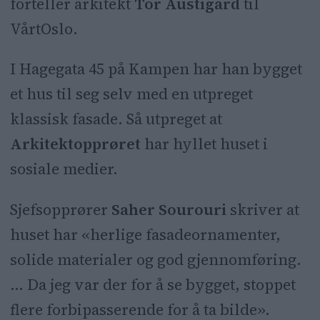
Han mener at arkitekter har makt
forteller arkitekt
Tor Austigard
til
til å påvirke stilretning.
VårtOslo.
I prinsippet ønsker han klassisk
I Hagegata 45 på Kampen har han bygget
arkitektur overalt.
et hus til seg selv med en utpreget
klassisk fasade. Så utpreget at
Arkitektopprøret
har hyllet huset i
sosiale medier.
Sjefsopprører
Saher Sourouri
skriver at
huset har «herlige fasadeornamenter,
solide materialer og god gjennomføring.
… Da jeg var der for å se bygget, stoppet
flere forbipasserende for å ta bilde».