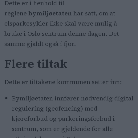
18:00 denne dagen.
Dette er i henhold til
reglene
bymiljøetaten
har satt, om at
Tiltaket skal gi bedre sikkerhet og
elsparkesykler ikke skal være mulig å
fremkommelighet.
bruke i Oslo sentrum denne dagen. Det
samme gjaldt også i fjor.
Flere tiltak
Dette er tiltakene kommunen setter inn:
Bymiljøetaten innfører nødvendig digital
regulering (geofencing) med
kjøreforbud og parkeringsforbud i
sentrum, som er gjeldende for alle