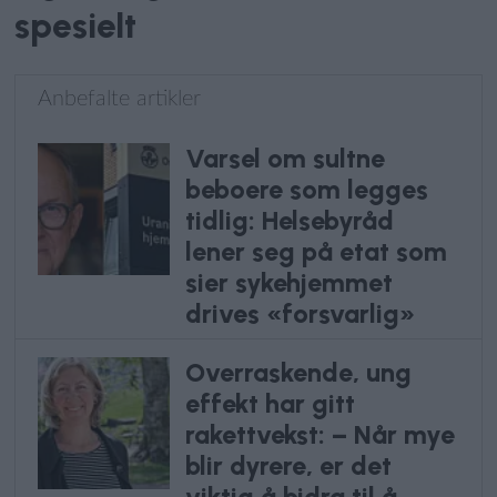
spesielt
Anbefalte artikler
Varsel om sultne
beboere som legges
tidlig: Helsebyråd
lener seg på etat som
sier sykehjemmet
drives «forsvarlig»
Overraskende, ung
effekt har gitt
rakettvekst: – Når mye
blir dyrere, er det
viktig å bidra til å