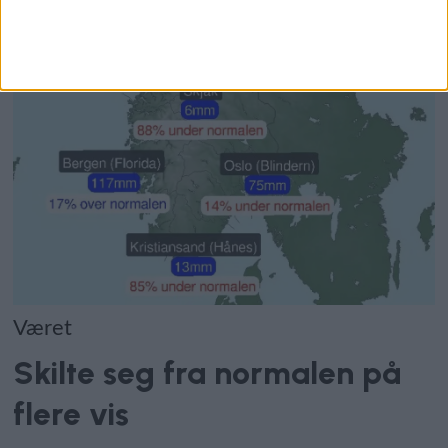
Været
Skilte seg fra normalen på
flere vis