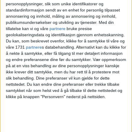
være stengt for ferdsel store deler av
personopplysninger, slik som unike identifikatorer og
standardinformasjon sendt av en enhet for personlig tilpasset
dagen.
annonsering og innhold, måling av annonsering og innhold,
publikumsundersøkelser og utvikling av tjenester.
Med din
Selskapene er bedt om å ha aktiv
tillatelse kan vi og våre
partnere
bruke presise
promillekontroll i appene sine fra og
geolokaliseringsdata og identifikasjon gjennom enhetsskanning.
Du kan, som beskrevet ovenfor, klikke for å samtykke til våre og
med klokka 10:00 og ut dagen i hele Oslo
våre 1731
partnere
s databehandling. Alternativt kan du klikke for
å nekte å samtykke, eller få tilgang til mer detaljert informasjon
kommune.
og endre preferansene dine før du samtykker.
Vær oppmerksom
på at en viss behandling av dine personopplysninger kanskje
ikke krever ditt samtykke, men du har rett til å protestere mot
slik behandling. Dine preferanser vil kun gjelde for dette
nettstedet. Du kan endre dine preferanser eller trekke tilbake
samtykket når som helst ved å gå tilbake til dette nettstedet og
klikke på knappen "Personvern" nederst på nettsiden.