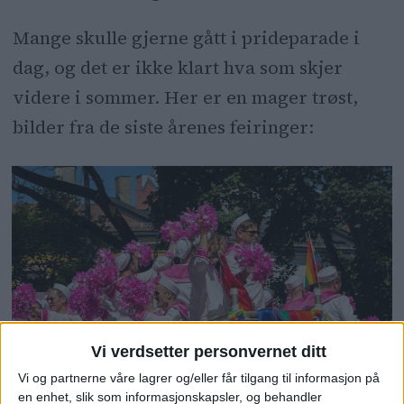
Mange skulle gjerne gått i prideparade i
dag, og det er ikke klart hva som skjer
videre i sommer. Her er en mager trøst,
bilder fra de siste årenes feiringer:
Vi verdsetter personvernet ditt
Vi og partnerne våre lagrer og/eller får tilgang til informasjon på
en enhet, slik som informasjonskapsler, og behandler