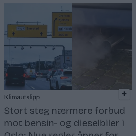
Klimautslipp
Stort steg nærmere forbud
mot bensin- og dieselbiler i
Oslo: Nye regler åpner for