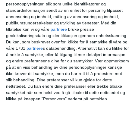
Sommeren 2021 var et gjenåpning og Oslo
personopplysninger, slik som unike identifikatorer og
Pride-paraden gikk av stabelen, om enn med
standardinformasjon sendt av en enhet for personlig tilpasset
annonsering og innhold, måling av annonsering og innhold,
restriksjoner og ekstra mange biler. Oslo
publikumsundersøkelser og utvikling av tjenester.
Med din
fagottkor deltok som vanlig med stort
tillatelse kan vi og våre
partnere
bruke presise
geolokaliseringsdata og identifikasjon gjennom enhetsskanning.
engasjement og vakker sang.
Foto: Silvia De
Du kan, som beskrevet ovenfor, klikke for å samtykke til våre og
Giorgi/Oslo Pride
våre 1731
partnere
s databehandling. Alternativt kan du klikke for
å nekte å samtykke, eller få tilgang til mer detaljert informasjon
og endre preferansene dine før du samtykker.
Vær oppmerksom
på at en viss behandling av dine personopplysninger kanskje
ikke krever ditt samtykke, men du har rett til å protestere mot
slik behandling. Dine preferanser vil kun gjelde for dette
nettstedet. Du kan endre dine preferanser eller trekke tilbake
samtykket når som helst ved å gå tilbake til dette nettstedet og
klikke på knappen "Personvern" nederst på nettsiden.