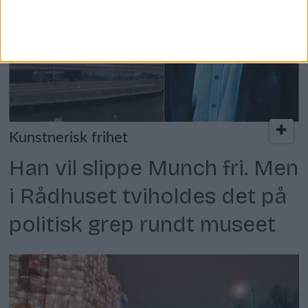
Kunstnerisk frihet
Han vil slippe Munch fri. Men
i Rådhuset tviholdes det på
politisk grep rundt museet