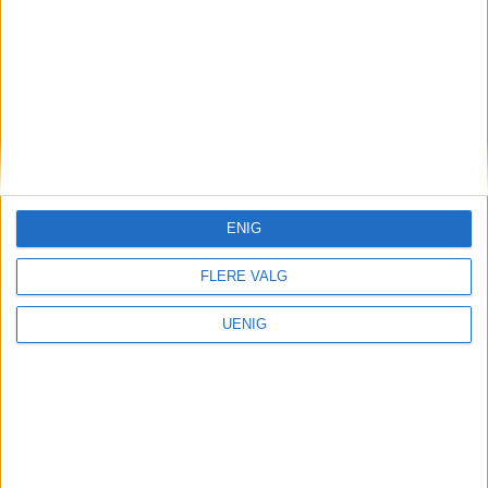
ENIG
FLERE VALG
Parkering
UENIG
Frp kalte det julegave. MDG
sa det var vanvittig: Slik
gikk det etter Oslos priskutt
for bilister