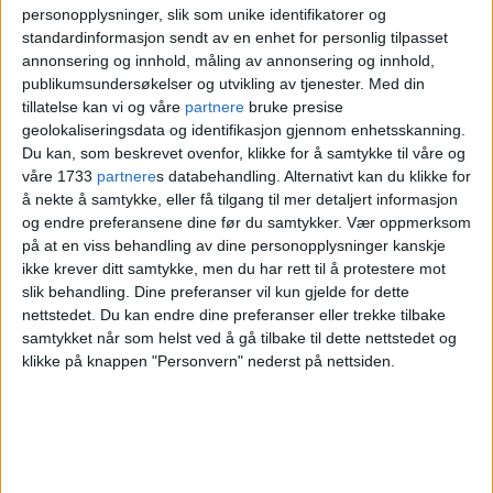
personopplysninger, slik som unike identifikatorer og
NYHET
SVEN CHRISTIAN LIE
standardinformasjon sendt av en enhet for personlig tilpasset
annonsering og innhold, måling av annonsering og innhold,
publikumsundersøkelser og utvikling av tjenester.
Med din
tillatelse kan vi og våre
partnere
bruke presise
geolokaliseringsdata og identifikasjon gjennom enhetsskanning.
Du kan, som beskrevet ovenfor, klikke for å samtykke til våre og
våre 1733
partnere
s databehandling. Alternativt kan du klikke for
å nekte å samtykke, eller få tilgang til mer detaljert informasjon
og endre preferansene dine før du samtykker.
Vær oppmerksom
på at en viss behandling av dine personopplysninger kanskje
ikke krever ditt samtykke, men du har rett til å protestere mot
slik behandling. Dine preferanser vil kun gjelde for dette
nettstedet. Du kan endre dine preferanser eller trekke tilbake
samtykket når som helst ved å gå tilbake til dette nettstedet og
klikke på knappen "Personvern" nederst på nettsiden.