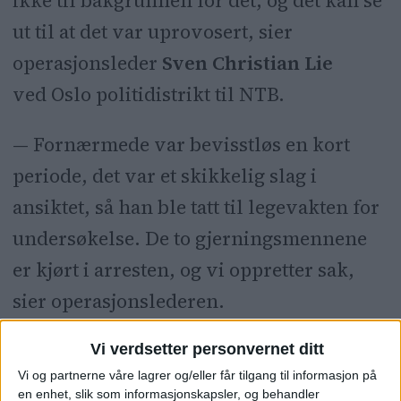
ikke til bakgrunnen for det, og det kan se
ut til at det var uprovosert, sier
operasjonsleder
Sven Christian Lie
ved
Oslo
politidistrikt til NTB.
— Fornærmede var bevisstløs en kort
periode, det var et skikkelig slag i
ansiktet, så han ble tatt til legevakten for
undersøkelse. De to gjerningsmennene
er kjørt i arresten, og vi oppretter sak,
sier operasjonslederen.
Vi verdsetter personvernet ditt
Vi og partnerne våre lagrer og/eller får tilgang til informasjon på
NTB
GAMLE OSLO
OSLO POLITIDISTRIKT
en enhet, slik som informasjonskapsler, og behandler