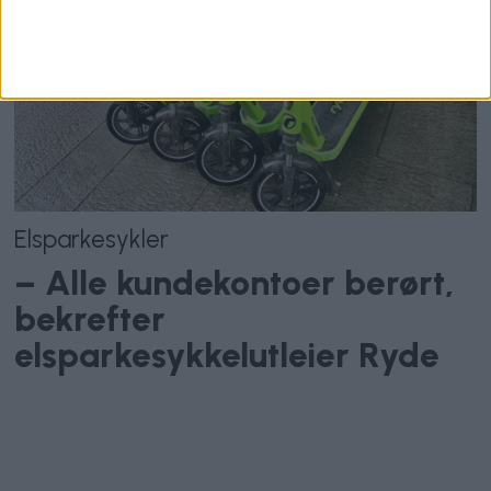
Elsparkesykler
– Alle kundekontoer berørt,
bekrefter
elsparkesykkelutleier Ryde