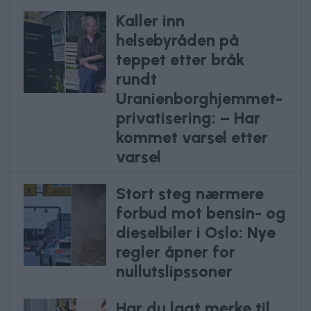
Kaller inn
helsebyråden på
teppet etter bråk
rundt
Uranienborghjemmet-
privatisering: – Har
kommet varsel etter
varsel
Stort steg nærmere
forbud mot bensin- og
dieselbiler i Oslo: Nye
regler åpner for
nullutslipssoner
Har du lagt merke til