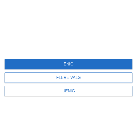
siste uke fordeler seg på
hele ni ulike bydeler
ENIG
FLERE VALG
UENIG
Uteliv
Sluttet på dagen – Michelin-
restaurant på Majorstua
legges ned