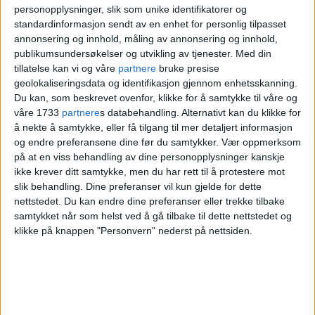
Nytt frimerke
personopplysninger, slik som unike identifikatorer og
standardinformasjon sendt av en enhet for personlig tilpasset
annonsering og innhold, måling av annonsering og innhold,
Personen som fikk æren av å avduke
publikumsundersøkelser og utvikling av tjenester.
Med din
tillatelse kan vi og våre
partnere
bruke presise
skiltet var Olsenbandens «Basse», alias
geolokaliseringsdata og identifikasjon gjennom enhetsskanning.
Pål Johannessen, sønn av Kjell og
Du kan, som beskrevet ovenfor, klikke for å samtykke til våre og
våre 1733
partnere
s databehandling. Alternativt kan du klikke for
Valborg.
å nekte å samtykke, eller få tilgang til mer detaljert informasjon
og endre preferansene dine før du samtykker.
Vær oppmerksom
på at en viss behandling av dine personopplysninger kanskje
ikke krever ditt samtykke, men du har rett til å protestere mot
slik behandling. Dine preferanser vil kun gjelde for dette
nettstedet. Du kan endre dine preferanser eller trekke tilbake
samtykket når som helst ved å gå tilbake til dette nettstedet og
klikke på knappen "Personvern" nederst på nettsiden.