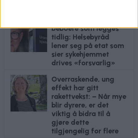
Anbefalte artikler
Varsel om sultne
beboere som legges
tidlig: Helsebyråd
lener seg på etat som
sier sykehjemmet
drives «forsvarlig»
Overraskende, ung
effekt har gitt
rakettvekst: – Når mye
blir dyrere, er det
viktig å bidra til å
gjøre dette
tilgjengelig for flere