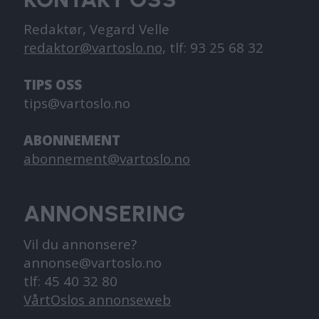
Redaktør, Vegard Velle
redaktor@vartoslo.no,
tlf: 93 25 68 32
TIPS OSS
tips@vartoslo.no
ABONNEMENT
abonnement@vartoslo.no
ANNONSERING
Vil du annonsere?
annonse@vartoslo.no
tlf: 45 40 32 80
VårtOslos annonseweb