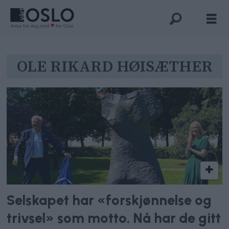
Tag:
OLE RIKARD HØISÆTHER
ole
rikard
høisæther
Selskapet har «forskjønnelse og
trivsel» som motto. Nå har de gitt