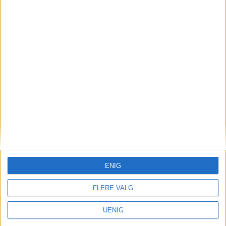
Salget av Den gamle
krigsskolen i Kvadraturen
utsatt i tre måneder
ENIG
FLERE VALG
UENIG