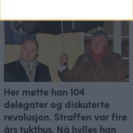
hærverk
Her møtte han 104
delegater og diskuterte
revolusjon. Straffen var fire
års tukthus. Nå hylles han