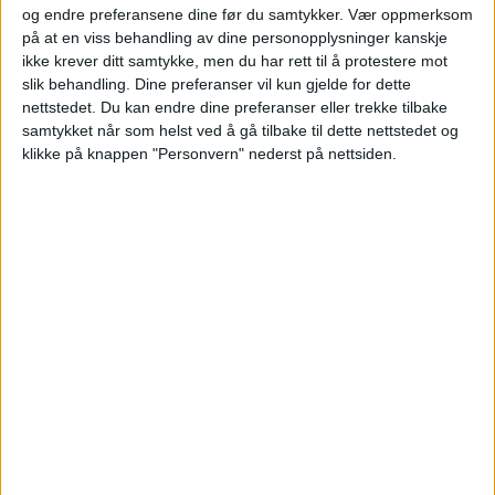
Oslo har blitt en turistby igjen,
og endre preferansene dine før du samtykker.
Vær oppmerksom
på at en viss behandling av dine personopplysninger kanskje
men mangler guider
ikke krever ditt samtykke, men du har rett til å protestere mot
slik behandling. Dine preferanser vil kun gjelde for dette
nettstedet. Du kan endre dine preferanser eller trekke tilbake
samtykket når som helst ved å gå tilbake til dette nettstedet og
klikke på knappen "Personvern" nederst på nettsiden.
Reagerer på at gjesteleiligheten i
kunsterboligen på Ekely legges ut
for salg: – Trenger ikke flere
arbeidsuhell med Munch nå