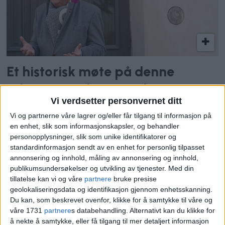
Et historisk møte på denne
adressen ved St. Hanshaugen
Vi verdsetter personvernet ditt
endret landets historie
Vi og partnerne våre lagrer og/eller får tilgang til informasjon på
en enhet, slik som informasjonskapsler, og behandler
personopplysninger, slik som unike identifikatorer og
standardinformasjon sendt av en enhet for personlig tilpasset
annonsering og innhold, måling av annonsering og innhold,
publikumsundersøkelser og utvikling av tjenester.
Med din
tillatelse kan vi og våre
partnere
bruke presise
geolokaliseringsdata og identifikasjon gjennom enhetsskanning.
Du kan, som beskrevet ovenfor, klikke for å samtykke til våre og
våre 1731
partnere
s databehandling. Alternativt kan du klikke for
å nekte å samtykke, eller få tilgang til mer detaljert informasjon