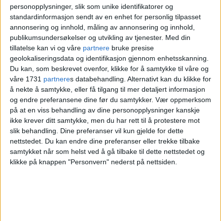
historie med Russland. Så dette handler om
personopplysninger, slik som unike identifikatorer og
Chekov og hans visjon. Vi har ikke valgt
standardinformasjon sendt av en enhet for personlig tilpasset
annonsering og innhold, måling av annonsering og innhold,
stykket for å vise støtte til krigen. Vi er
publikumsundersøkelser og utvikling av tjenester.
Med din
kunstnere som vil lage kunst, sier Karell.
tillatelse kan vi og våre
partnere
bruke presise
geolokaliseringsdata og identifikasjon gjennom enhetsskanning.
Du kan, som beskrevet ovenfor, klikke for å samtykke til våre og
våre 1731
partnere
s databehandling. Alternativt kan du klikke for
å nekte å samtykke, eller få tilgang til mer detaljert informasjon
og endre preferansene dine før du samtykker.
Vær oppmerksom
på at en viss behandling av dine personopplysninger kanskje
ikke krever ditt samtykke, men du har rett til å protestere mot
slik behandling. Dine preferanser vil kun gjelde for dette
nettstedet. Du kan endre dine preferanser eller trekke tilbake
samtykket når som helst ved å gå tilbake til dette nettstedet og
klikke på knappen "Personvern" nederst på nettsiden.
Sara K. Raz (til venstre) og Janica Karell undrer