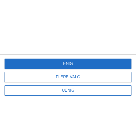
ENIG
FLERE VALG
UENIG
Ukrainske Aryna Fetisova frykter at vi påvirkes
av Putins undertrykking dersom vi slipper til
kultur derfra.
Foto: Privat
– De synes kanskje at russere er dyktige,