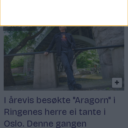
fire ganger.
I årevis besøkte "Aragorn" i
Ringenes herre ei tante i
Oslo. Denne gangen