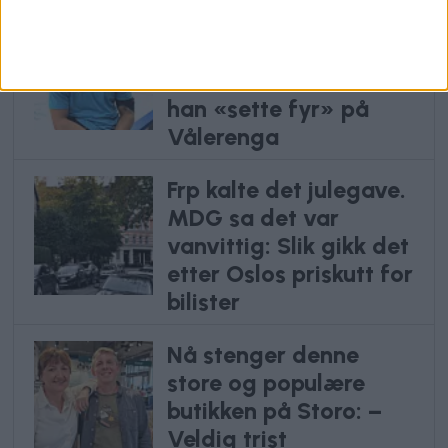
Stortalentet Aron (21)
levde ut drømmen i
Canada. Men nå skal
han «sette fyr» på
Vålerenga
Frp kalte det julegave.
MDG sa det var
vanvittig: Slik gikk det
etter Oslos priskutt for
bilister
Nå stenger denne
store og populære
butikken på Storo: –
Veldig trist