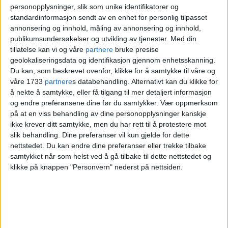
personopplysninger, slik som unike identifikatorer og
17-åringen som er siktet i saken, får
standardinformasjon sendt av en enhet for personlig tilpasset
annonsering og innhold, måling av annonsering og innhold,
forlenget varetektsfengslingen med to
publikumsundersøkelser og utvikling av tjenester.
Med din
uker.
tillatelse kan vi og våre
partnere
bruke presise
geolokaliseringsdata og identifikasjon gjennom enhetsskanning.
Du kan, som beskrevet ovenfor, klikke for å samtykke til våre og
Oslo tingrett mener det ikke finnes noe
våre 1733
partnere
s databehandling. Alternativt kan du klikke for
å nekte å samtykke, eller få tilgang til mer detaljert informasjon
alternativ til varetektsfengsling av denne
og endre preferansene dine før du samtykker.
Vær oppmerksom
17-åringen, som fra før av er siktet for en
på at en viss behandling av dine personopplysninger kanskje
ikke krever ditt samtykke, men du har rett til å protestere mot
rekke andre alvorlige forhold, blant
slik behandling. Dine preferanser vil kun gjelde for dette
nettstedet. Du kan endre dine preferanser eller trekke tilbake
annet vold og ran.
samtykket når som helst ved å gå tilbake til dette nettstedet og
klikke på knappen "Personvern" nederst på nettsiden.
Retten konkluderer med at det er så stor
fare for at gutten vil begå nye straffbare
handlinger dersom han blir løslatt, at