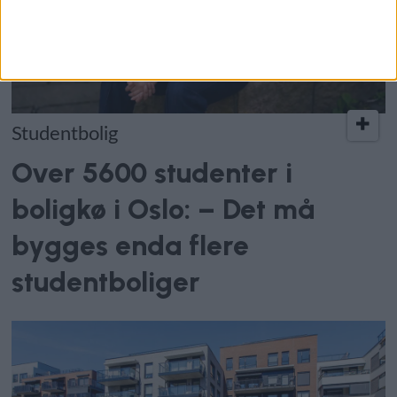
Studentbolig
Over 5600 studenter i
boligkø i Oslo: – Det må
bygges enda flere
studentboliger