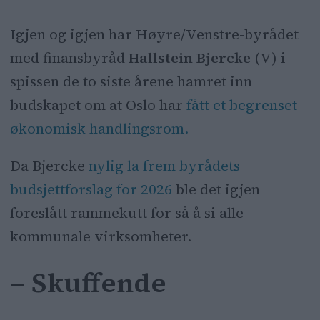
Hallstein Bjercke (V).
Igjen og igjen har Høyre/Venstre-byrådet
Ap-regjeringens budsjettforslag gir
med finansbyråd
Hallstein Bjercke
(V) i
ingen nye midler til Oslo, ifølge
spissen de to siste årene hamret inn
Bjercke.
budskapet om at Oslo har
fått et begrenset
Regjeringens ekstra midler på fire
økonomisk handlingsrom.
milliarder kroner fordeles på alle
kommuner, ikke bare Oslo.
Da Bjercke
nylig la frem byrådets
budsjettforslag for 2026
ble det igjen
Bjercke kritiserer regjeringen for å
foreslått rammekutt for så å si alle
svikte Oslo, spesielt innen barnevern
kommunale virksomheter.
og kollektivtrafikk.
– Skuffende