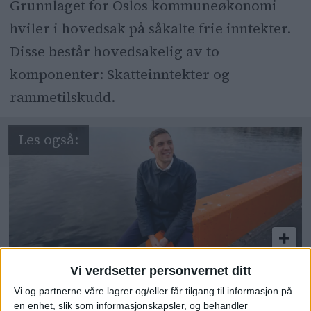
Grunnlaget for Oslos kommuneøkonomi
hviler i hovedsak på såkalte frie inntekter.
Disse består hovedsakelig av to
komponenter: Skatteinntekter og
rammetilskudd.
Vi verdsetter personvernet ditt
100 nye millioner til tiltak for
Vi og partnerne våre lagrer og/eller får tilgang til informasjon på
å redde Oslofjorden: – Er i
en enhet, slik som informasjonskapsler, og behandler