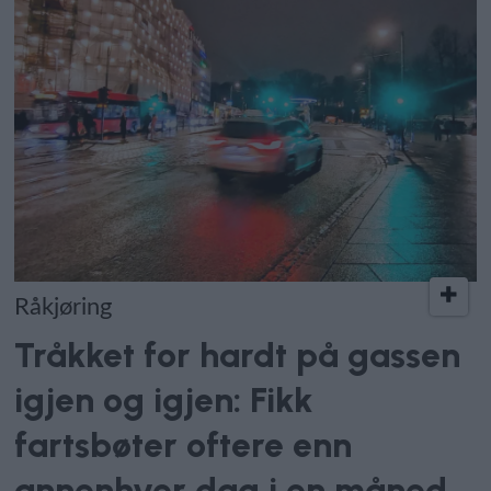
Råkjøring
Tråkket for hardt på gassen
igjen og igjen: Fikk
fartsbøter oftere enn
annenhver dag i en måned