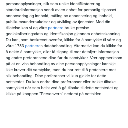
personopplysninger, slik som unike identifikatorer og
en alvorlig krise
standardinformasjon sendt av en enhet for personlig tilpasset
annonsering og innhold, måling av annonsering og innhold,
publikumsundersøkelser og utvikling av tjenester.
Med din
tillatelse kan vi og våre
partnere
bruke presise
Dette er inntekter Oslo fritt kan disponere
geolokaliseringsdata og identifikasjon gjennom enhetsskanning.
uten andre føringer fra staten enn
Du kan, som beskrevet ovenfor, klikke for å samtykke til våre og
våre 1733
partnere
s databehandling. Alternativt kan du klikke for
gjeldende lover og regler.
å nekte å samtykke, eller få tilgang til mer detaljert informasjon
og endre preferansene dine før du samtykker.
Vær oppmerksom
I sitt
forslag til statsbudsjett
foreslår Ap-
på at en viss behandling av dine personopplysninger kanskje
ikke krever ditt samtykke, men du har rett til å protestere mot
regjeringen at Oslo får nær 66,5 milliarder
slik behandling. Dine preferanser vil kun gjelde for dette
nettstedet. Du kan endre dine preferanser eller trekke tilbake
kroner i frie inntekter neste år.
samtykket når som helst ved å gå tilbake til dette nettstedet og
klikke på knappen "Personvern" nederst på nettsiden.
Dette er en økning fra inneværende år på
rundt 4 milliarder kroner. Men økningen er
"gammelt nytt", mener Oslos finansbyråd.