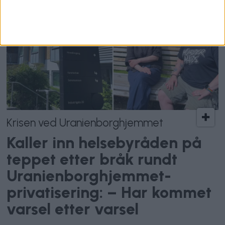
Krisen ved Uranienborghjemmet
Kaller inn helsebyråden på
teppet etter bråk rundt
Uranienborghjemmet-
privatisering: – Har kommet
varsel etter varsel