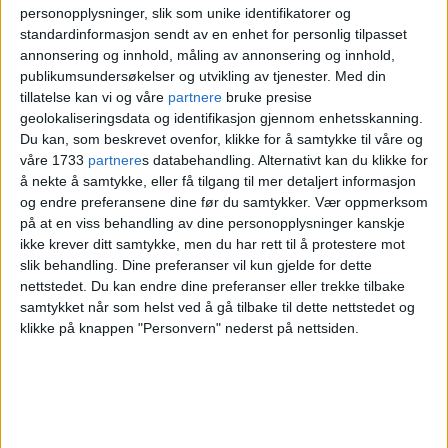
helseproblem
personopplysninger, slik som unike identifikatorer og
standardinformasjon sendt av en enhet for personlig tilpasset
annonsering og innhold, måling av annonsering og innhold,
Statistikk fra Folkehelseinstituttet viser at
publikumsundersøkelser og utvikling av tjenester.
Med din
tillatelse kan vi og våre
partnere
bruke presise
nærmere halvparten av den norske
geolokaliseringsdata og identifikasjon gjennom enhetsskanning.
Du kan, som beskrevet ovenfor, klikke for å samtykke til våre og
befolkningen vil få en psykisk lidelse i
våre 1733
partnere
s databehandling. Alternativt kan du klikke for
løpet av livet. Dette er derfor en tematikk
å nekte å samtykke, eller få tilgang til mer detaljert informasjon
og endre preferansene dine før du samtykker.
Vær oppmerksom
vi må ta på alvor.
på at en viss behandling av dine personopplysninger kanskje
ikke krever ditt samtykke, men du har rett til å protestere mot
slik behandling. Dine preferanser vil kun gjelde for dette
Vi har sett at psykiske utfordringer blant
nettstedet. Du kan endre dine preferanser eller trekke tilbake
unge er et voksende helseproblem de
samtykket når som helst ved å gå tilbake til dette nettstedet og
klikke på knappen "Personvern" nederst på nettsiden.
siste årene. Med pandemien har det fått
betydelig økt relevans. Samfunnet vil stå
overfor en stor bølge av psykiske plager