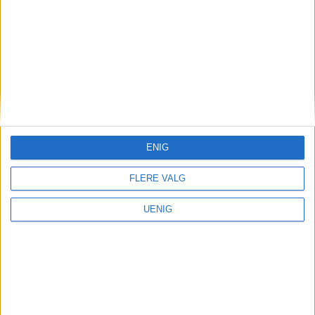
Næringsliv
Nå stenger denne store og
populære butikken «midt i
smørøyet»: – Veldig trist
ENIG
FLERE VALG
UENIG