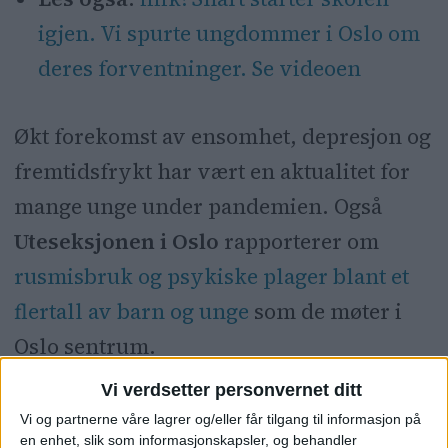
igjen. Vi spurte ungdommer i Oslo om
deres forventninger. Se videoen
Økt forekomst av ensomhet, depresjon og
fremtidsfrykt har vært en aktualitet for
mange unge under pandemien. Også
Uteseksjonen i Oslo
rapporterer om
rusmisbruk og psykiske plager blant et
flertall av barn og unge
som de møter i
Oslo sentrum.
Vi verdsetter personvernet ditt
Et voksende
Vi og partnerne våre lagrer og/eller får tilgang til informasjon på
en enhet, slik som informasjonskapsler, og behandler