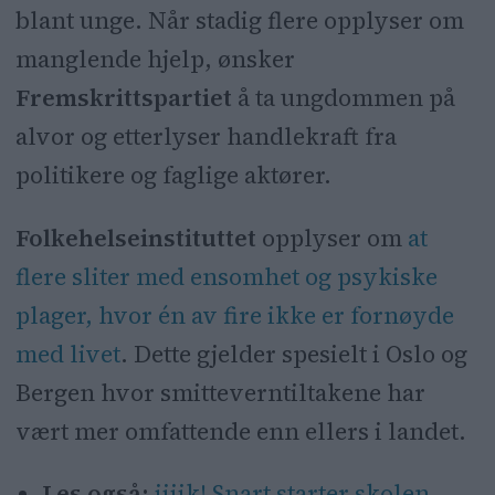
blant unge. Når stadig flere opplyser om
manglende hjelp, ønsker
Fremskrittspartiet
å ta ungdommen på
alvor og etterlyser handlekraft fra
politikere og faglige aktører.
Folkehelseinstituttet
opplyser om
at
f
lere sliter med ensomhet og psykiske
plager, hvor én av fire ikke er fornøyde
med livet
. Dette gjelder spesielt i Oslo og
Bergen hvor smitteverntiltakene har
vært mer omfattende enn ellers i landet.
Les også:
iiiik! Snart starter skolen