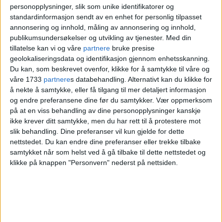
personopplysninger, slik som unike identifikatorer og
Hun er faglig leder ved
MUV kreativt
standardinformasjon sendt av en enhet for personlig tilpasset
annonsering og innhold, måling av annonsering og innhold,
gjenbrukssenter
, som siden 2018 har fått
publikumsundersøkelser og utvikling av tjenester.
Med din
midler fra Oslo kommune for å være et
tillatelse kan vi og våre
partnere
bruke presise
geolokaliseringsdata og identifikasjon gjennom enhetsskanning.
tilbud til alle barnehagene i byen.
Du kan, som beskrevet ovenfor, klikke for å samtykke til våre og
våre 1733
partnere
s databehandling. Alternativt kan du klikke for
å nekte å samtykke, eller få tilgang til mer detaljert informasjon
– Det er trist
og endre preferansene dine før du samtykker.
Vær oppmerksom
på at en viss behandling av dine personopplysninger kanskje
ikke krever ditt samtykke, men du har rett til å protestere mot
På MUV får barn og ansatte utforske
slik behandling. Dine preferanser vil kun gjelde for dette
nettstedet. Du kan endre dine preferanser eller trekke tilbake
gjenbruksmaterialer som metall, tre,
samtykket når som helst ved å gå tilbake til dette nettstedet og
klikke på knappen "Personvern" nederst på nettsiden.
papir og naturmaterialer. Målet er å gi
barnehagene mer kreative og
utforskende leke- og læringsmiljøer.