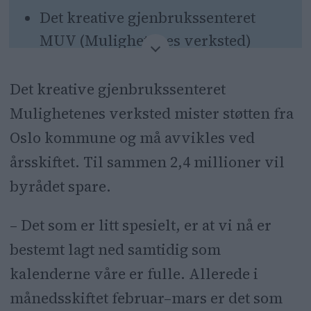
Det kreative gjenbrukssenteret
MUV (Mulighetenes verksted)
legges ned.
Det kreative gjenbrukssenteret
Senteret avvikles ved årsskiftet.
Mulighetenes verksted mister støtten fra
Barnehager i Oslo får ikke lenger
Oslo kommune og må avvikles ved
senterets kursing i å lage ting ting
årsskiftet. Til sammen 2,4 millioner vil
med tre, stoff og
byrådet spare.
gjenbruksmaterialer.
– Det som er litt spesielt, er at vi nå er
Byrådet vil prioritere andre tiltak i
bestemt lagt ned samtidig som
barnehagene.
kalenderne våre er fulle. Allerede i
månedsskiftet februar–mars er det som