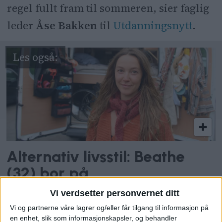
regel fullt fram til sommeren, sier faglig
leder
Åse Bakken
til
Utdanningsnytt
.
Alternativ livsstil: Beathe
(32) bor på
parkeringsplassen ved
Vi verdsetter personvernet ditt
Sognsvann
Vi og partnerne våre lagrer og/eller får tilgang til informasjon på
en enhet, slik som informasjonskapsler, og behandler