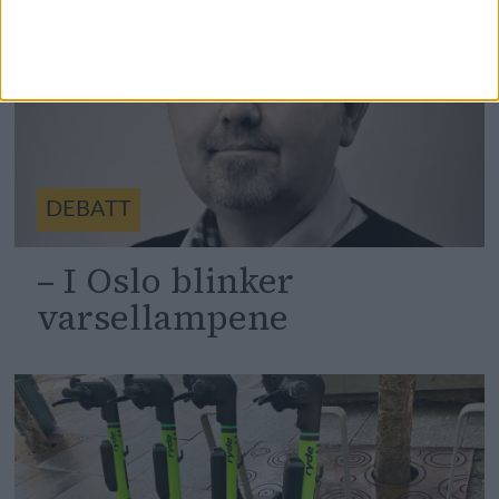
DEBATT
– I Oslo blinker
varsellampene