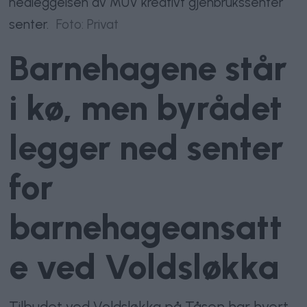
nedleggelsen av MUV kreativt gjenbrukssenter
senter.
Foto: Privat
Barnehagene står
i kø, men byrådet
legger ned senter
for
barnehageansatt
e ved Voldsløkka
Tilbudet ved Voldsløkka på Tåsen har hvert