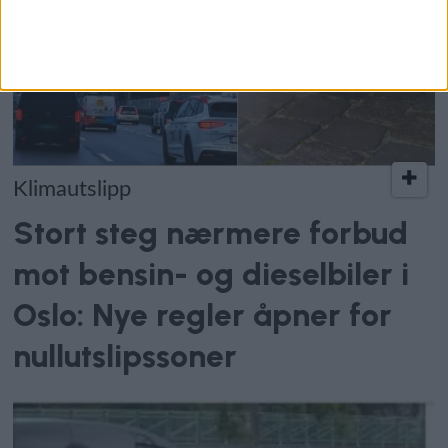
Klimautslipp
Stort steg nærmere forbud
mot bensin- og dieselbiler i
Oslo: Nye regler åpner for
nullutslipssoner