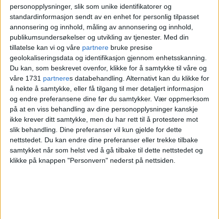
Nylund
, kommunikasjonsrådgiver ved
personopplysninger, slik som unike identifikatorer og
standardinformasjon sendt av en enhet for personlig tilpasset
bydelen, overfor Dagbladet.
annonsering og innhold, måling av annonsering og innhold,
publikumsundersøkelser og utvikling av tjenester.
Med din
— Personen har vært på jobb sammen med
tillatelse kan vi og våre
partnere
bruke presise
geolokaliseringsdata og identifikasjon gjennom enhetsskanning.
barn i tilsynsordning fredag 17. april. Den
Du kan, som beskrevet ovenfor, klikke for å samtykke til våre og
ansatte var sist på jobb i forbindelse med
våre 1731
partnere
s databehandling. Alternativt kan du klikke for
å nekte å samtykke, eller få tilgang til mer detaljert informasjon
planlegging av gjenåpning av barnehagen
og endre preferansene dine før du samtykker.
Vær oppmerksom
mandag 20. april, forteller hun.
på at en viss behandling av dine personopplysninger kanskje
ikke krever ditt samtykke, men du har rett til å protestere mot
slik behandling. Dine preferanser vil kun gjelde for dette
I forrige uke gjenåpnet landets barnehager
nettstedet. Du kan endre dine preferanser eller trekke tilbake
samtykket når som helst ved å gå tilbake til dette nettstedet og
etter å ha vært stengt siden midten av
klikke på knappen "Personvern" nederst på nettsiden.
mars.
HEFTYES BARNEHAGE
CHRISTINE THUNE