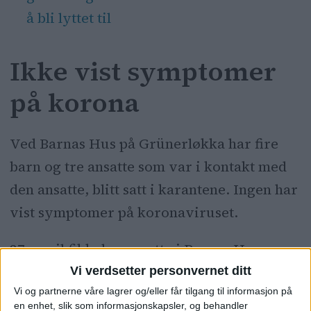
å bli lyttet til
Ikke vist symptomer
på korona
Ved Barnas Hus på Grünerløkka har fire
barn og tre ansatte som var i kontakt med
den ansatte, blitt satt i karantene. Ingen har
vist symptomer på koronaviruset.
27. april fikk den ansatte i Barnas Hus
barnehage på Grünerløkka påvist
Vi verdsetter personvernet ditt
Vi og partnerne våre lagrer og/eller får tilgang til informasjon på
koronavirus. Det bekrefter
Benedicte
en enhet, slik som informasjonskapsler, og behandler