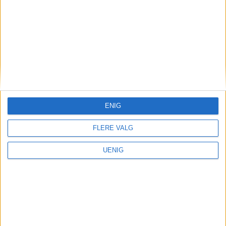
Uranienborghjemmet-
privatisering: – Har kommet
varsel etter varsel
ENIG
FLERE VALG
UENIG