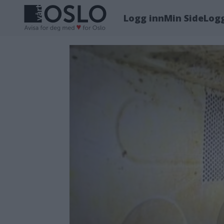
Logg inn
Min Side
Log