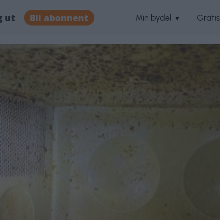
g ut
Bli abonnent
Min bydel
Grati