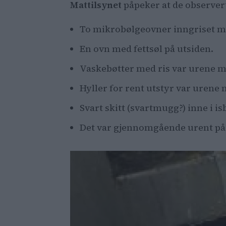
Mattilsynet
påpeker at de observert
To mikrobølgeovner inngriset me
En ovn med fettsøl på utsiden.
Vaskebøtter med ris var urene m
Hyller for rent utstyr var urene
Svart skitt (svartmugg?) inne i i
Det var gjennomgående urent på 