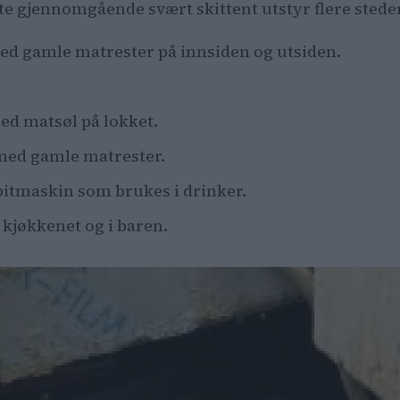
e gjennomgående svært skittent utstyr flere steder
d gamle matrester på innsiden og utsiden.
ed matsøl på lokket.
 med gamle matrester.
sbitmaskin som brukes i drinker.
kjøkkenet og i baren.