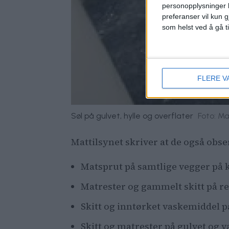
personopplysninger k
preferanser vil kun g
som helst ved å gå t
FLERE V
Søl på gulvet, hylle og overflater
Foto: Ma
Mattilsynet skriver at de også obse
Matsprut på samtlige vegger på 
Matrester og gammelt skitt på r
Skitt og inntørket vaskemiddel p
Skitt og matrester på gulvet og v