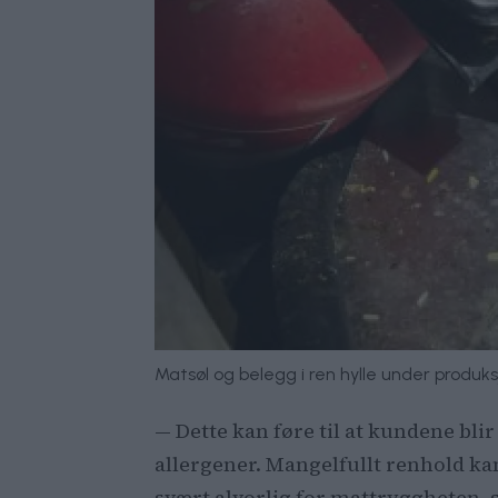
Matsøl og belegg i ren hylle under produks
— Dette kan føre til at kundene bl
allergener. Mangelfullt renhold ka
svært alvorlig for mattryggheten, s