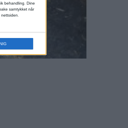
lik behandling. Dine
ilbake samtykket når
 nettsiden.
NIG