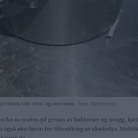
jonsbenk i ren sone, og uren kjele.
Foto: Mattilsynet.
ir syke av maten på grunn av bakterier og mugg, kj
n også øke faren for tiltrekking av skadedyr. Matt
kriver de.