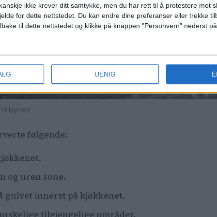
anskje ikke krever ditt samtykke, men du har rett til å protestere mot s
jelde for dette nettstedet. Du kan endre dine preferanser eller trekke t
ilbake til dette nettstedet og klikke på knappen "Personvern" nederst på
ALG
UENIG
E
ttilsynet.
rverte følgende:
kjøkkenet.
en og uren sone.
å gulvet innerst på kjøkkenet.
anskelige tilgjengelige områder.