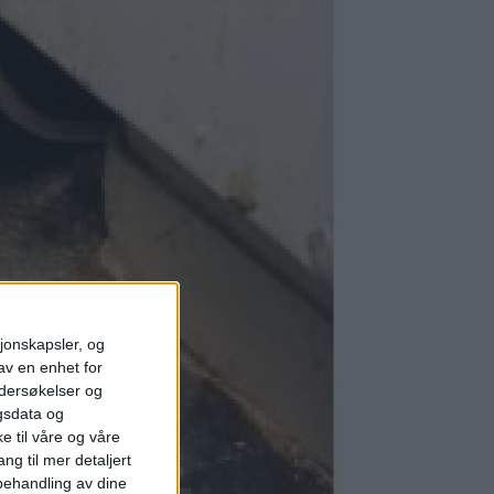
sjonskapsler, og
av en enhet for
ndersøkelser og
gsdata og
e til våre og våre
ng til mer detaljert
ehandling av dine