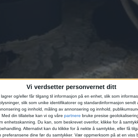
Vi verdsetter personvernet ditt
lagrer og/eller får tilgang til informasjon på en enhet, slik som informa
ysninger, slik som unike identifikatorer og standardinformasjon sendt 
annonsering og innhold, måling av annonsering og innhold, publikumsu
.
Med din tillatelse kan vi og våre
partnere
bruke presise geolokaliserin
om enhetsskanning. Du kan, som beskrevet ovenfor, klikke for å samtykk
behandling. Alternativt kan du klikke for å nekte å samtykke, eller få tilga
e preferansene dine før du samtykker.
Vær oppmerksom på at en viss b