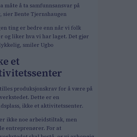
ra måte å ta samfunnsansvar på
r, sier Bente Tjernshaugen
en ting er bedre enn når vi folk
r og liker hva vi har laget. Det gjør
lykkelig, smiler Ugbo
ke et
tivitetssenter
tilles produksjonskrav for å være på
verkstedet. Dette er en
dsplass, ikke et aktivitetssenter.
er ikke noe arbeidstiltak, men
le entreprenører. For at
verkstedet skal bestå, er vi avhengig