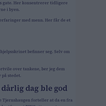
s gate. Her konsentrerer tidligere
ne i byen.
 erfaringer med menn. Her får de et
ehjelpsskrinet befinner seg. Selv om
ortvile over tankene, ber jeg dem
y på stedet.
 dårlig dag ble god
e Tjernshaugen forteller at da en fra