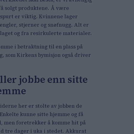
 få solgt produktene. Å være
spurt er viktig. Kvinnene lager
engler, stjerner og snøfnugg. Alt er
laget og fra resirkulerte materialer.
mme i betraktning til en plass på
ng, som Kirkens bymisjon også driver
ller jobbe enn sitte
jemme
iderne her er stolte av jobben de
 Enkelte kunne sitte hjemme og få
d, men foretrekker å komme hit på
d tre dager i uka i stedet. Akkurat