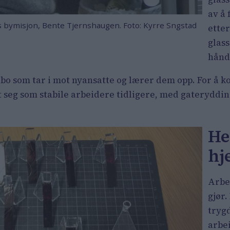
av å
ens bymisjon, Bente Tjernshaugen. Foto: Kyrre Sngstad
etter
glass
hånd
gbo som tar i mot nyansatte og lærer dem opp. For å ko
t seg som stabile arbeidere tidligere, med gateryddi
He
h
Arbe
gjør.
tryg
arbei