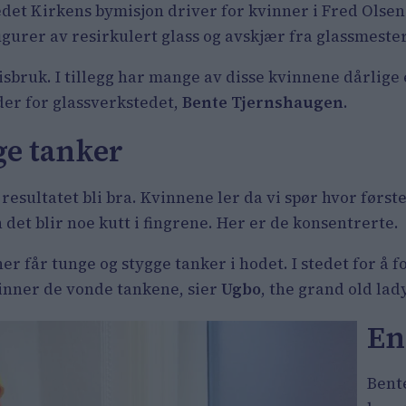
det Kirkens bymisjon driver for kvinner i Fred Olsen
gurer av resirkulert glass og avskjær fra glassmester
sbruk. I tillegg har mange av disse kvinnene dårlige
der for glassverkstedet,
Bente Tjernshaugen
.
ge tanker
resultatet bli bra. Kvinnene ler da vi spør hvor først
 det blir noe kutt i fingrene. Her er de konsentrerte.
r får tunge og stygge tanker i hodet. I stedet for å f
inner de vonde tankene, sier
Ugbo
, the grand old lad
En
Bent