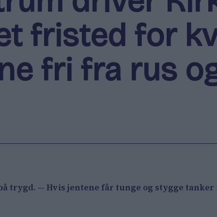
trum driver Ki
t fristed for kv
ne fri fra rus 
å trygd. — Hvis jentene får tunge og stygge tanker 