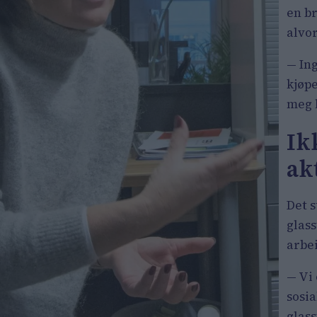
en b
alvo
— Ing
kjøpe
meg 
Ik
ak
Det s
glass
arbei
— Vi 
sosia
glass