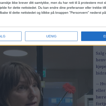
r deg om jobben, og hodet vil bli lettere, sier Ugbo
anskje ikke krever ditt samtykke, men du har rett til å protestere mot s
Neste
Seim
jelde for dette nettstedet. Du kan endre dine preferanser eller trekke t
fung
ilbake til dette nettstedet og klikke på knappen "Personvern" nederst på
get glass i midten, forteller Tjernshaugen.
Bæ
ALG
UENIG
E
ho
Salg 
henv
kjøp
bidr
— Hv
eller
bære
fortj