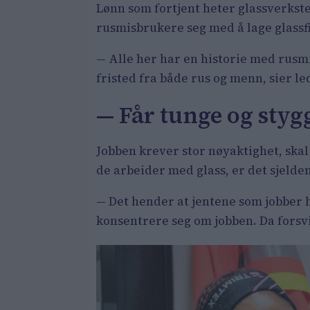
Lønn som fortjent heter glassverkste
rusmisbrukere seg med å lage glassfi
— Alle her har en historie med rusmi
fristed fra både rus og menn, sier le
— Får tunge og styg
Jobben krever stor nøyaktighet, skal 
de arbeider med glass, er det sjelden
— Det hender at jentene som jobber he
konsentrere seg om jobben. Da forsv