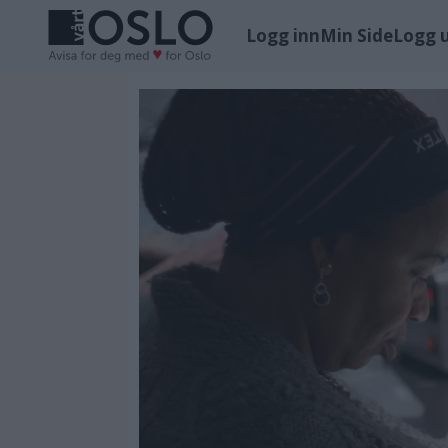
Logg inn
Min Side
Logg 