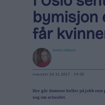
I Oslo sen
bymisjon e
får kvinne
Anders
Høilund
24.11.2017 - 19:30
PUBLISERT
Her går damene heller på jobb enn p
seg om arbeidet.