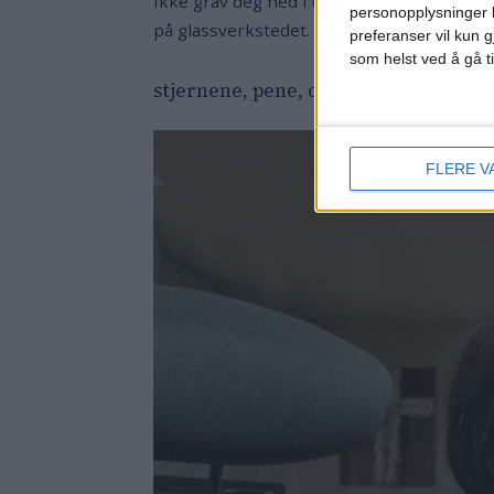
Ikke grav deg ned i tunge tanker, konsente
personopplysninger k
på glassverkstedet. Foto: Kyrre Songstad 
preferanser vil kun g
som helst ved å gå t
stjernene, pene, og med smeltet, far
FLERE V