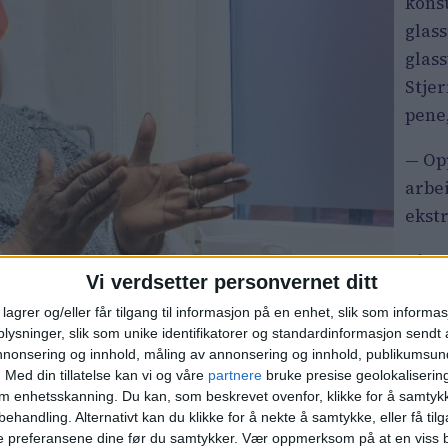
kons
glass
glas
Stje
pene,
— Op
arbe
ekst
Tjern
Vi verdsetter personvernet ditt
avgj
lagrer og/eller får tilgang til informasjon på en enhet, slik som informa
stjer
ysninger, slik som unike identifikatorer og standardinformasjon sendt 
annonsering og innhold, måling av annonsering og innhold, publikumsu
— En 
.
Med din tillatelse kan vi og våre
partnere
bruke presise geolokaliserin
dag, 
om enhetsskanning. Du kan, som beskrevet ovenfor, klikke for å samtykk
frida
behandling. Alternativt kan du klikke for å nekte å samtykke, eller få tilga
e preferansene dine før du samtykker.
Vær oppmerksom på at en viss b
hvor