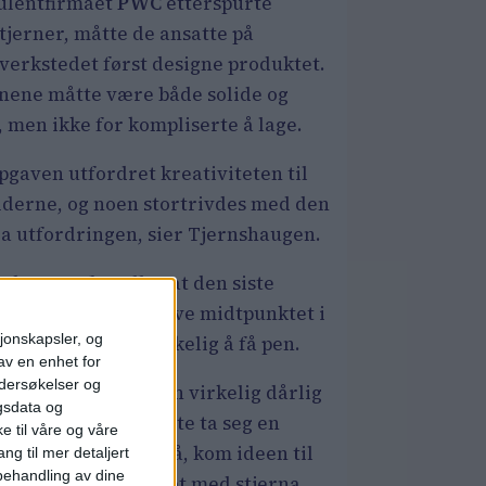
ulentfirmaet
PWC
etterspurte
tjerner, måtte de ansatte på
sverkstedet først designe produktet.
rnene måtte være både solide og
 men ikke for kompliserte å lage.
pgaven utfordret kreativiteten til
iderne, og noen stortrivdes med den
ra utfordringen, sier Tjernshaugen.
shaugen forteller at den siste
ørende detaljen, selve midtpunktet i
sjonskapsler, og
nefiguren, var vanskelig å få pen.
av en enhet for
ndersøkelser og
av jentene hadde en virkelig dårlig
gsdata og
og jeg sa at hun måtte ta seg en
e til våre og våre
g. Idet hun skulle gå, kom ideen til
ng til mer detaljert
ehandling av dine
dan å løse problemet med stjerna.