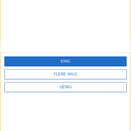
av byens tilbud, for både
små og store
ENIG
FLERE VALG
UENIG
Aktører i Oslos uteliv
frykter konkursras etter
regjeringens innføring av
skjenkestans