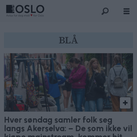
Tag:
BLÅ
blå
Hver søndag samler folk seg
langs Akerselva: – De som ikke vil
kjøpe mainstream, kommer hit