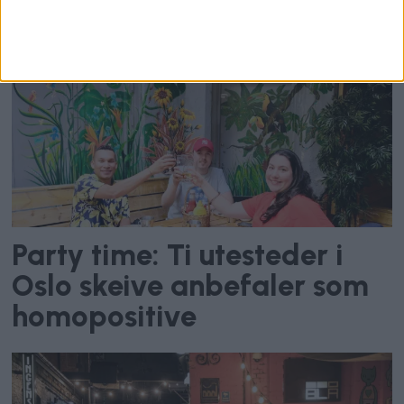
ankesaken starter tirsdag
Party time: Ti utesteder i
Oslo skeive anbefaler som
homopositive