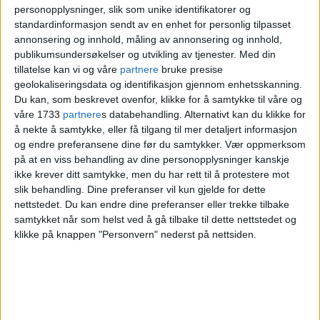
personopplysninger, slik som unike identifikatorer og
standardinformasjon sendt av en enhet for personlig tilpasset
12 gratis aktiviteter for deg som
annonsering og innhold, måling av annonsering og innhold,
er blakk etter jula
publikumsundersøkelser og utvikling av tjenester.
Med din
tillatelse kan vi og våre
partnere
bruke presise
geolokaliseringsdata og identifikasjon gjennom enhetsskanning.
Du kan, som beskrevet ovenfor, klikke for å samtykke til våre og
våre 1733
partnere
s databehandling. Alternativt kan du klikke for
å nekte å samtykke, eller få tilgang til mer detaljert informasjon
og endre preferansene dine før du samtykker.
Vær oppmerksom
på at en viss behandling av dine personopplysninger kanskje
ikke krever ditt samtykke, men du har rett til å protestere mot
slik behandling. Dine preferanser vil kun gjelde for dette
nettstedet. Du kan endre dine preferanser eller trekke tilbake
samtykket når som helst ved å gå tilbake til dette nettstedet og
klikke på knappen "Personvern" nederst på nettsiden.
Vokalist og låtskriver
Karoline elsker å lytte til
musikk i Stensparken