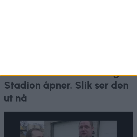
Tre måneder til Vålerenga
Stadion åpner. Slik ser den
ut nå