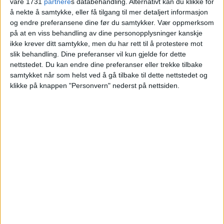
våre 1731
partnere
s databehandling. Alternativt kan du klikke for
å nekte å samtykke, eller få tilgang til mer detaljert informasjon
og endre preferansene dine før du samtykker.
Vær oppmerksom
på at en viss behandling av dine personopplysninger kanskje
ikke krever ditt samtykke, men du har rett til å protestere mot
slik behandling. Dine preferanser vil kun gjelde for dette
nettstedet. Du kan endre dine preferanser eller trekke tilbake
Skal Vålerenga heve seg opp til
samtykket når som helst ved å gå tilbake til dette nettstedet og
klikke på knappen "Personvern" nederst på nettsiden.
Stavangers nivå, må vi ha inn
noen kanoner