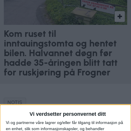
Kom ruset til
inntauingstomta og hentet
bilen. Halvannet døgn før
hadde 35-åringen blitt tatt
for ruskjøring på Frogner
NOTIS
Vi verdsetter personvernet ditt
Vi og partnerne våre lagrer og/eller får tilgang til informasjon på
en enhet, slik som informasjonskapsler, og behandler