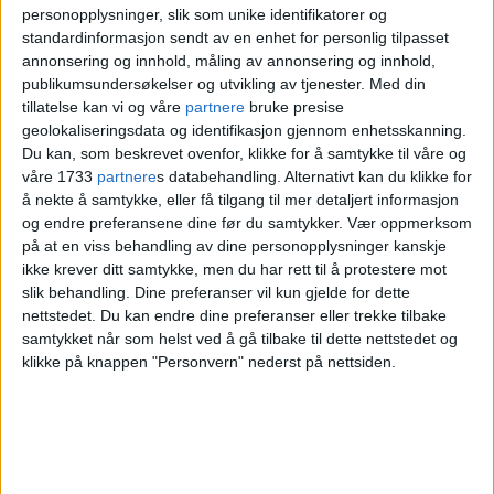
personopplysninger, slik som unike identifikatorer og
standardinformasjon sendt av en enhet for personlig tilpasset
annonsering og innhold, måling av annonsering og innhold,
publikumsundersøkelser og utvikling av tjenester.
Med din
tillatelse kan vi og våre
partnere
bruke presise
geolokaliseringsdata og identifikasjon gjennom enhetsskanning.
Du kan, som beskrevet ovenfor, klikke for å samtykke til våre og
våre 1733
partnere
s databehandling. Alternativt kan du klikke for
å nekte å samtykke, eller få tilgang til mer detaljert informasjon
og endre preferansene dine før du samtykker.
Vær oppmerksom
på at en viss behandling av dine personopplysninger kanskje
ikke krever ditt samtykke, men du har rett til å protestere mot
slik behandling. Dine preferanser vil kun gjelde for dette
nettstedet. Du kan endre dine preferanser eller trekke tilbake
samtykket når som helst ved å gå tilbake til dette nettstedet og
klikke på knappen "Personvern" nederst på nettsiden.