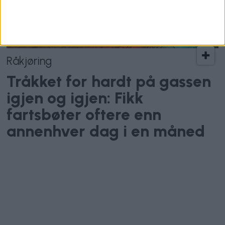
Råkjøring
Tråkket for hardt på gassen
igjen og igjen: Fikk
fartsbøter oftere enn
annenhver dag i en måned