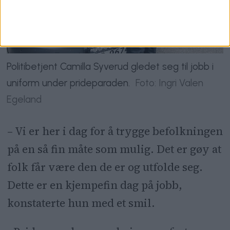
Politibetjent Camilla Syverud gledet seg til jobb i
uniform under prideparaden.
Foto: Ingri Valen
Egeland
– Vi er her i dag for å trygge befolkningen
på en så fin måte som mulig. Det er gøy at
folk får være den de er og utfolde seg.
Dette er en kjempefin dag på jobb,
konstaterte hun med et smil.