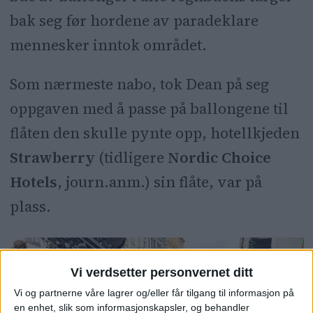
bak seg før hordene av paradeklare
mennesker inntok området.
Som nærmeste nabo, tok Dean på seg
oppgaven med å passe på ballongene til
flåten den skulle pynte opp, hotellkjeden
Strawberry
(tidligere
Nordic Choice
Hotels
, journ.anm.) sin flåte, var på
plass.
Vi verdsetter personvernet ditt
Vi og partnerne våre lagrer og/eller får tilgang til informasjon på
en enhet, slik som informasjonskapsler, og behandler