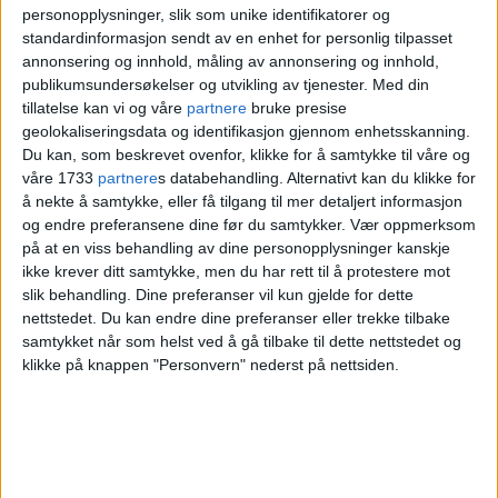
personopplysninger, slik som unike identifikatorer og
standardinformasjon sendt av en enhet for personlig tilpasset
annonsering og innhold, måling av annonsering og innhold,
publikumsundersøkelser og utvikling av tjenester.
Med din
tillatelse kan vi og våre
partnere
bruke presise
geolokaliseringsdata og identifikasjon gjennom enhetsskanning.
Du kan, som beskrevet ovenfor, klikke for å samtykke til våre og
våre 1733
partnere
s databehandling. Alternativt kan du klikke for
Tyllet på en flåte finjusteres under
å nekte å samtykke, eller få tilgang til mer detaljert informasjon
og endre preferansene dine før du samtykker.
Vær oppmerksom
paradeforberedelsene.
Foto: Ingri Valen Egeland
på at en viss behandling av dine personopplysninger kanskje
ikke krever ditt samtykke, men du har rett til å protestere mot
– En ære
slik behandling. Dine preferanser vil kun gjelde for dette
nettstedet. Du kan endre dine preferanser eller trekke tilbake
samtykket når som helst ved å gå tilbake til dette nettstedet og
– Dette er veldig etterlengtet. Jeg var
klikke på knappen "Personvern" nederst på nettsiden.
aldri i tvil om at jeg skulle gå. Det er
viktigere enn noen gang nå, konstaterer
Dean.