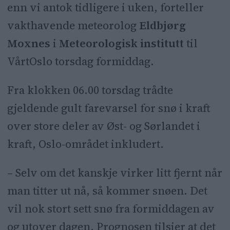
enn vi antok tidligere i uken, forteller
vakthavende meteorolog
Eldbjørg
Moxnes
i
Meteorologisk institutt
til
VårtOslo torsdag formiddag.
Fra klokken 06.00 torsdag trådte
gjeldende gult farevarsel for snø i kraft
over store deler av Øst- og Sørlandet i
kraft, Oslo-området inkludert.
– Selv om det kanskje virker litt fjernt når
man titter ut nå, så kommer snøen. Det
vil nok stort sett snø fra formiddagen av
og utover dagen. Prognosen tilsier at det