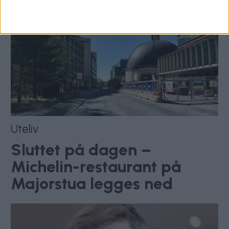
Uteliv
Sluttet på dagen –
Michelin-restaurant på
Majorstua legges ned