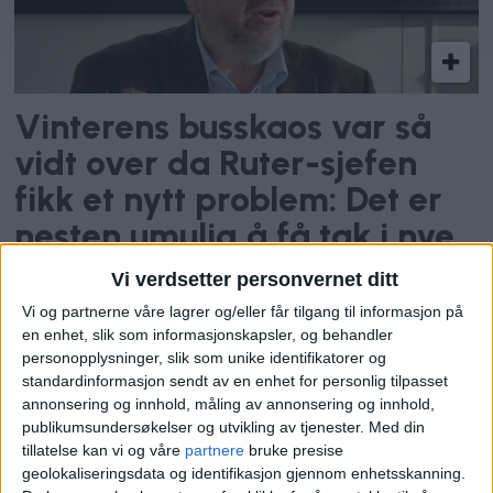
Vinterens busskaos var så
vidt over da Ruter-sjefen
fikk et nytt problem: Det er
nesten umulig å få tak i nye
elbusser
Vi verdsetter personvernet ditt
Vi og partnerne våre lagrer og/eller får tilgang til informasjon på
en enhet, slik som informasjonskapsler, og behandler
– Det blir mildest nær kysten og noe
personopplysninger, slik som unike identifikatorer og
kaldere oppover i høyden, men de fleste
standardinformasjon sendt av en enhet for personlig tilpasset
annonsering og innhold, måling av annonsering og innhold,
steder i Oslo holder seg på minussiden.
publikumsundersøkelser og utvikling av tjenester.
Med din
tillatelse kan vi og våre
partnere
bruke presise
Her på Blindern er det to minusgrader,
geolokaliseringsdata og identifikasjon gjennom enhetsskanning.