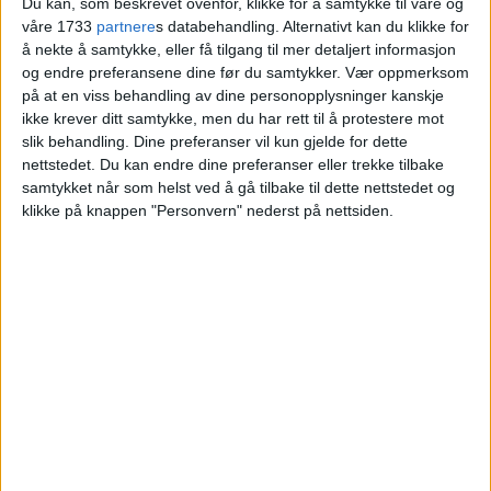
mens det i sentrum ligger på rundt null
Du kan, som beskrevet ovenfor, klikke for å samtykke til våre og
våre 1733
partnere
s databehandling. Alternativt kan du klikke for
til minus én grad. I Holmenkollen ligger
å nekte å samtykke, eller få tilgang til mer detaljert informasjon
og endre preferansene dine før du samtykker.
Vær oppmerksom
temperaturen på to til tre minusgrader,
på at en viss behandling av dine personopplysninger kanskje
mens det i Sørkedalen er minus fem, sier
ikke krever ditt samtykke, men du har rett til å protestere mot
slik behandling. Dine preferanser vil kun gjelde for dette
Moxnes og legger til at temperaturen
nettstedet. Du kan endre dine preferanser eller trekke tilbake
samtykket når som helst ved å gå tilbake til dette nettstedet og
stort sett vil holde seg stabil videre
klikke på knappen "Personvern" nederst på nettsiden.
gjennom dagen.
– Det er ikke ventet endringer i
temperaturen, i så fall blir det muligens
litt mildere, men nedbøren vil holde seg
som snø, muligens som litt våt snø i
sentrum. Siden det er bart, vil nok ikke
de seks–syv centimeterne med snø bygge