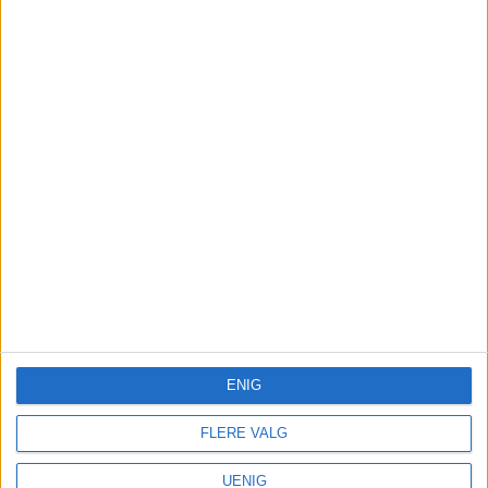
NYHET
OSLO BRANN- OG REDNINGSETAT
SNØ
ENIG
FLERE VALG
UENIG