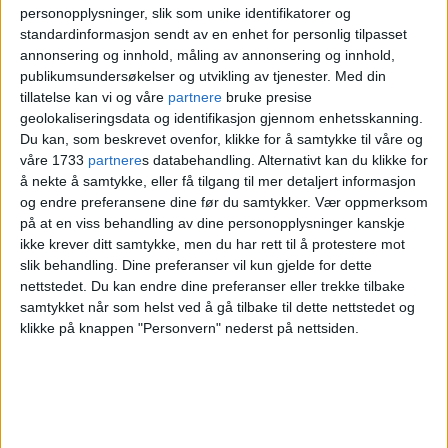
personopplysninger, slik som unike identifikatorer og
standardinformasjon sendt av en enhet for personlig tilpasset
annonsering og innhold, måling av annonsering og innhold,
publikumsundersøkelser og utvikling av tjenester.
Med din
tillatelse kan vi og våre
partnere
bruke presise
geolokaliseringsdata og identifikasjon gjennom enhetsskanning.
Du kan, som beskrevet ovenfor, klikke for å samtykke til våre og
våre 1733
partnere
s databehandling. Alternativt kan du klikke for
å nekte å samtykke, eller få tilgang til mer detaljert informasjon
og endre preferansene dine før du samtykker.
Vær oppmerksom
på at en viss behandling av dine personopplysninger kanskje
ikke krever ditt samtykke, men du har rett til å protestere mot
slik behandling. Dine preferanser vil kun gjelde for dette
nettstedet. Du kan endre dine preferanser eller trekke tilbake
samtykket når som helst ved å gå tilbake til dette nettstedet og
klikke på knappen "Personvern" nederst på nettsiden.