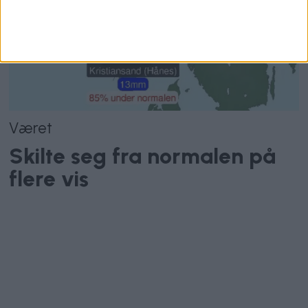
Været
Skilte seg fra normalen på
flere vis