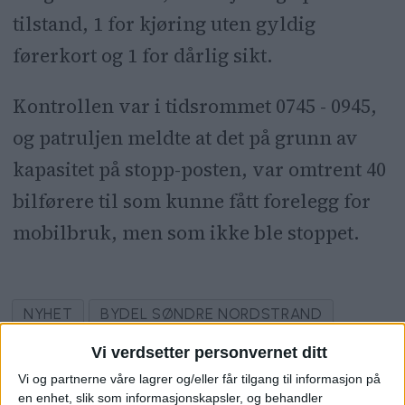
tilstand, 1 for kjøring uten gyldig
førerkort og 1 for dårlig sikt.
Kontrollen var i tidsrommet 0745 - 0945,
og patruljen meldte at det på grunn av
kapasitet på stopp-posten, var omtrent 40
bilførere til som kunne fått forelegg for
mobilbruk, men som ikke ble stoppet.
NYHET
BYDEL SØNDRE NORDSTRAND
Vi verdsetter personvernet ditt
Vi og partnerne våre lagrer og/eller får tilgang til informasjon på
en enhet, slik som informasjonskapsler, og behandler