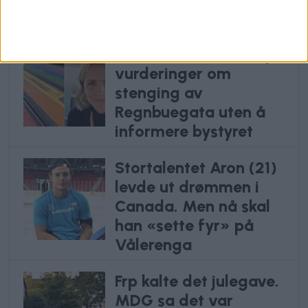
Anbefalte artikler
To års taushet: Satt på
vurderinger om
stenging av
Regnbuegata uten å
informere bystyret
Stortalentet Aron (21)
levde ut drømmen i
Canada. Men nå skal
han «sette fyr» på
Vålerenga
Frp kalte det julegave.
MDG sa det var