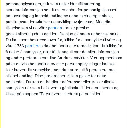
halvtimes tid var det strømløst mellom
personopplysninger, slik som unike identifikatorer og
standardinformasjon sendt av en enhet for personlig tilpasset
Storo og Grefsen, bekrefter pressekontakt
annonsering og innhold, måling av annonsering og innhold,
og leder for eksternkommunikasjon,
Eilif
publikumsundersøkelser og utvikling av tjenester.
Med din
tillatelse kan vi og våre
partnere
bruke presise
Swensen
, i
Ruter
overfor VårtOslo.
geolokaliseringsdata og identifikasjon gjennom enhetsskanning.
Du kan, som beskrevet ovenfor, klikke for å samtykke til våre og
våre 1733
partnere
s databehandling. Alternativt kan du klikke for
å nekte å samtykke, eller få tilgang til mer detaljert informasjon
og endre preferansene dine før du samtykker.
Vær oppmerksom
på at en viss behandling av dine personopplysninger kanskje
ikke krever ditt samtykke, men du har rett til å protestere mot
slik behandling. Dine preferanser vil kun gjelde for dette
nettstedet. Du kan endre dine preferanser eller trekke tilbake
samtykket når som helst ved å gå tilbake til dette nettstedet og
klikke på knappen "Personvern" nederst på nettsiden.
Midt i rushtiden, ble trikkene stående.
Foto: