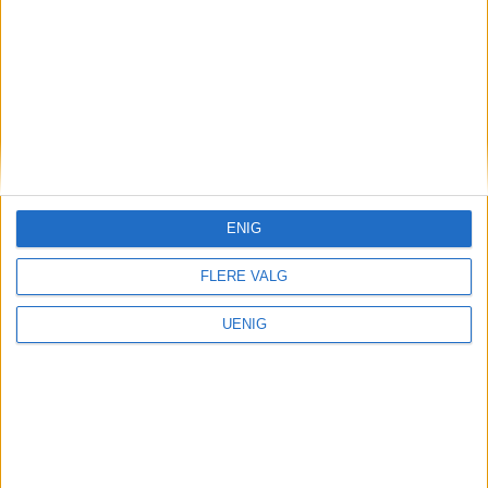
Parkering
Frp kalte det julegave. MDG
sa det var vanvittig: Slik
gikk det etter Oslos priskutt
for bilister
ENIG
FLERE VALG
UENIG