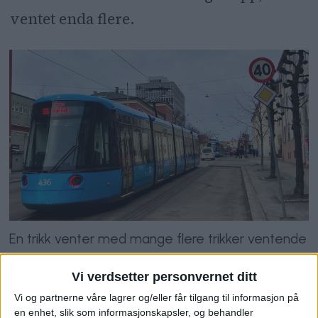
ventet enda flere.
En trikk venter med mange flere trikker ventende
fremfor seg.
Foto: VårtOslo-tipser
Vi verdsetter personvernet ditt
– Vi har hatt en strømstans. I en
Vi og partnerne våre lagrer og/eller får tilgang til informasjon på
en enhet, slik som informasjonskapsler, og behandler