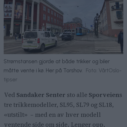
Strømstansen gjorde at både trikker og biler
måtte vente i kø. Her på Torshov.
Foto: VårtOslo-
tipser
Ved
Sandaker Senter
sto alle
Sporveien
s
tre trikkemodeller, SL95, SL79 og SL18,
«utstilt» – med en av hver modell
ventende side om side. Lenger opp,