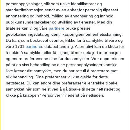
LINDØYA
OSLO
BADETEMPERATUR
personopplysninger, slik som unike identifikatorer og
standardinformasjon sendt av en enhet for personlig tilpasset
YR
NYHET
annonsering og innhold, måling av annonsering og innhold,
publikumsundersøkelser og utvikling av tjenester.
Med din
tillatelse kan vi og våre
partnere
bruke presise
geolokaliseringsdata og identifikasjon gjennom enhetsskanning.
Du kan, som beskrevet ovenfor, klikke for å samtykke til våre og
våre 1731
partnere
s databehandling. Alternativt kan du klikke for
å nekte å samtykke, eller få tilgang til mer detaljert informasjon
og endre preferansene dine før du samtykker.
Vær oppmerksom
på at en viss behandling av dine personopplysninger kanskje
ikke krever ditt samtykke, men du har rett til å protestere mot
slik behandling. Dine preferanser vil kun gjelde for dette
nettstedet. Du kan endre dine preferanser eller trekke tilbake
samtykket når som helst ved å gå tilbake til dette nettstedet og
klikke på knappen "Personvern" nederst på nettsiden.