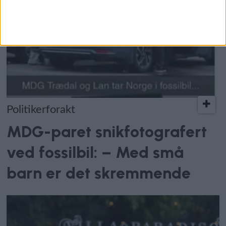
Politikerforakt
MDG-paret snikfotografert
ved fossilbil: – Med små
barn er det skremmende