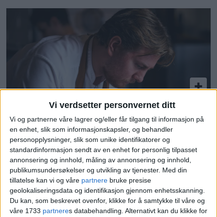
Vi verdsetter personvernet ditt
Stock-kjøkkensjefens
Vi og partnerne våre lagrer og/eller får tilgang til informasjon på
nabolagsfavoritt på
en enhet, slik som informasjonskapsler, og behandler
personopplysninger, slik som unike identifikatorer og
Vålerenga: – Som å sitte på
standardinformasjon sendt av en enhet for personlig tilpasset
et romantisk hjørne i Sør-
annonsering og innhold, måling av annonsering og innhold,
publikumsundersøkelser og utvikling av tjenester.
Med din
Europa når solen skinner
tillatelse kan vi og våre
partnere
bruke presise
geolokaliseringsdata og identifikasjon gjennom enhetsskanning.
Du kan, som beskrevet ovenfor, klikke for å samtykke til våre og
våre 1733
partnere
s databehandling. Alternativt kan du klikke for