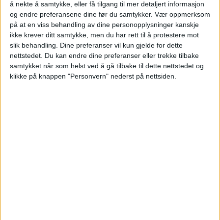
å nekte å samtykke, eller få tilgang til mer detaljert informasjon
og endre preferansene dine før du samtykker.
Vær oppmerksom
på at en viss behandling av dine personopplysninger kanskje
ikke krever ditt samtykke, men du har rett til å protestere mot
slik behandling. Dine preferanser vil kun gjelde for dette
nettstedet. Du kan endre dine preferanser eller trekke tilbake
samtykket når som helst ved å gå tilbake til dette nettstedet og
klikke på knappen "Personvern" nederst på nettsiden.
Svensken bak Emmas
Bagels har lagt sin elsk på
den populære Ila-kaféen: –
De lager fantastisk god
ostekake