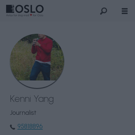
Kenni
Yang
-
VårtOslo
Kenni Yang
Journalist
95818896