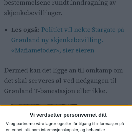
bestemmelsene rundt inndragning av
skjenkebevillinger.
Les også:
Politiet vil nekte Stargate på
Grønland ny skjenkebevilling.
«Mafiametoder», sier eieren
Dermed kan det ligge an til omkamp om
det skal serveres øl ved nedgangen til
Grønland T-banestasjon eller ikke.
Vi verdsetter personvernet ditt
Vi og partnerne våre lagrer og/eller får tilgang til informasjon på
en enhet, slik som informasjonskapsler, og behandler