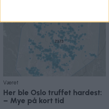
Været
Her ble Oslo truffet hardest:
– Mye på kort tid