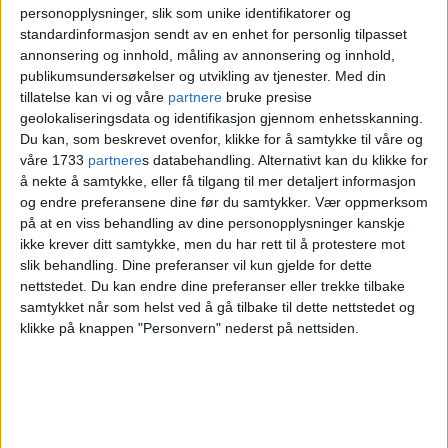
personopplysninger, slik som unike identifikatorer og
standardinformasjon sendt av en enhet for personlig tilpasset
annonsering og innhold, måling av annonsering og innhold,
publikumsundersøkelser og utvikling av tjenester.
Med din
tillatelse kan vi og våre
partnere
bruke presise
geolokaliseringsdata og identifikasjon gjennom enhetsskanning.
Du kan, som beskrevet ovenfor, klikke for å samtykke til våre og
våre 1733
partnere
s databehandling. Alternativt kan du klikke for
å nekte å samtykke, eller få tilgang til mer detaljert informasjon
og endre preferansene dine før du samtykker.
Vær oppmerksom
på at en viss behandling av dine personopplysninger kanskje
Stargate preges av slitasje, men på den andre
ikke krever ditt samtykke, men du har rett til å protestere mot
slik behandling. Dine preferanser vil kun gjelde for dette
siden av gaten, skal Olafiagangen rustes opp.
nettstedet. Du kan endre dine preferanser eller trekke tilbake
Foto: Vegard Velle
samtykket når som helst ved å gå tilbake til dette nettstedet og
klikke på knappen "Personvern" nederst på nettsiden.
Strides om juridiske
vurderinger