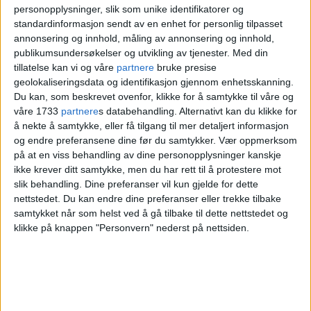
boligutbyggere fremfører, inneholder
personopplysninger, slik som unike identifikatorer og
standardinformasjon sendt av en enhet for personlig tilpasset
flere faktiske og logiske feil. For det
annonsering og innhold, måling av annonsering og innhold,
publikumsundersøkelser og utvikling av tjenester.
Med din
første vet vi at skattesystemet i dag er
tillatelse kan vi og våre
partnere
bruke presise
skrudd sammen sånn at omkring 40
geolokaliseringsdata og identifikasjon gjennom enhetsskanning.
Du kan, som beskrevet ovenfor, klikke for å samtykke til våre og
prosent av de små leilighetene vil ende
våre 1733
partnere
s databehandling. Alternativt kan du klikke for
å nekte å samtykke, eller få tilgang til mer detaljert informasjon
opp som sekundærboliger for de som vil
og endre preferansene dine før du samtykker.
Vær oppmerksom
spekulere i boligmarkedet. Det er
på at en viss behandling av dine personopplysninger kanskje
ikke krever ditt samtykke, men du har rett til å protestere mot
mennesker med mye penger, og som fint
slik behandling. Dine preferanser vil kun gjelde for dette
nettstedet. Du kan endre dine preferanser eller trekke tilbake
kan by langt over takst for å sikre seg et
samtykket når som helst ved å gå tilbake til dette nettstedet og
gunstig utleieobjekt. Det er
klikke på knappen "Personvern" nederst på nettsiden.
førstegangskjøpere som blir
utkonkurrert i et slikt marked.