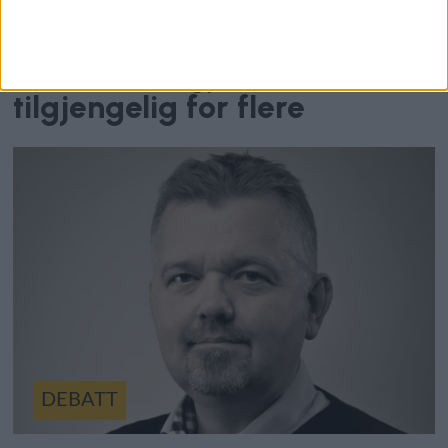
har gitt rakettvekst: – Når
mye blir dyrere, er det viktig
å bidra til å gjøre dette
tilgjengelig for flere
DEBATT