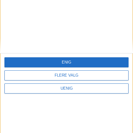
behandling. De fremhever at det i dag
finnes god behandling, men da må denne
kunnskapen og behandlingen tas i bruk.
ENIG
FLERE VALG
DEBATT
UENIG
– For andre kan det å
måtte stå på bussen
være litt irriterende, for