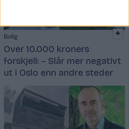
Bolig
Over 10.000 kroners
forskjell: – Slår mer negativt
ut i Oslo enn andre steder