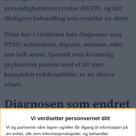
personlighetsforstyrrelse (EUPF), og fått
dårligere behandling som resultat av dette.
Disse har i realiteten hatt diagnoser som
PTSD, schizofreni, bipolar, autisme, eller
noe helt annet. Spesielt som kvinnelig
psykiatrisk pasient med et litt mer
komplekst sykdomsbilde, er en ekstra
utsatt.
Diagnosen som endret
alt
Vi verdsetter personvernet ditt
Vi og partnerne våre lagrer og/eller får tilgang til informasjon på
en enhet, slik som informasjonskapsler, og behandler
Alle jeg har snakket med som har hatt