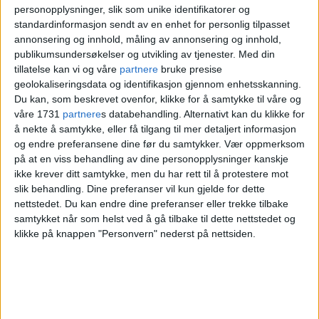
personopplysninger, slik som unike identifikatorer og
EUPF-diagnosen, kan fortelle at møter med
standardinformasjon sendt av en enhet for personlig tilpasset
annonsering og innhold, måling av annonsering og innhold,
psykiatrien blir langt vanskeligere. I mitt
publikumsundersøkelser og utvikling av tjenester.
Med din
tilfelle fikk jeg diagnosen da min psykolog
tillatelse kan vi og våre
partnere
bruke presise
geolokaliseringsdata og identifikasjon gjennom enhetsskanning.
skulle ut i permisjon.
Du kan, som beskrevet ovenfor, klikke for å samtykke til våre og
våre 1731
partnere
s databehandling. Alternativt kan du klikke for
Jeg kjente meg ikke igjen i kriteriene, men
å nekte å samtykke, eller få tilgang til mer detaljert informasjon
og endre preferansene dine før du samtykker.
Vær oppmerksom
idet diagnosen ble satt, mente plutselig
på at en viss behandling av dine personopplysninger kanskje
nesten alt av helsepersonell at jeg hadde
ikke krever ditt samtykke, men du har rett til å protestere mot
slik behandling. Dine preferanser vil kun gjelde for dette
nettopp dette. Da diagnosen forsvant,
nettstedet. Du kan endre dine preferanser eller trekke tilbake
samtykket når som helst ved å gå tilbake til dette nettstedet og
forsvant også disse påståtte problemene.
klikke på knappen "Personvern" nederst på nettsiden.
Omtrent samtidig som jeg fikk diagnosen
EUPF, fikk jeg tics, altså ufrivillige
bevegelser og lyder. Dette var et resultat