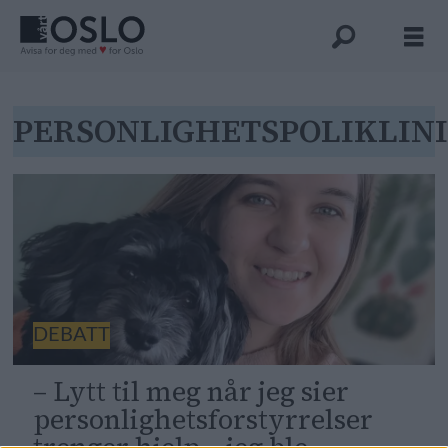
Tag:
PERSONLIGHETSPOLIKLIN
personlighetspoliklinikke
DEBATT
– Lytt til meg når jeg sier
personlighetsforstyrrelser
trenger hjelp – jeg ble