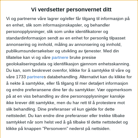
feildiagnostisert med en slik
Vi verdsetter personvernet ditt
diagnose
Vi og partnerne våre lagrer og/eller får tilgang til informasjon på
en enhet, slik som informasjonskapsler, og behandler
personopplysninger, slik som unike identifikatorer og
standardinformasjon sendt av en enhet for personlig tilpasset
annonsering og innhold, måling av annonsering og innhold,
publikumsundersøkelser og utvikling av tjenester.
Med din
tillatelse kan vi og våre
partnere
bruke presise
geolokaliseringsdata og identifikasjon gjennom enhetsskanning.
Du kan, som beskrevet ovenfor, klikke for å samtykke til våre og
våre 1733
partnere
s databehandling. Alternativt kan du klikke for
DEBATT
å nekte å samtykke, eller få tilgang til mer detaljert informasjon
og endre preferansene dine før du samtykker.
Vær oppmerksom
– Dersom nedleggelsen
på at en viss behandling av dine personopplysninger kanskje
ikke krever ditt samtykke, men du har rett til å protestere mot
av
slik behandling. Dine preferanser vil kun gjelde for dette
nettstedet. Du kan endre dine preferanser eller trekke tilbake
Personlighetspoliklinikken
samtykket når som helst ved å gå tilbake til dette nettstedet og
gjennomføres, vil
klikke på knappen "Personvern" nederst på nettsiden.