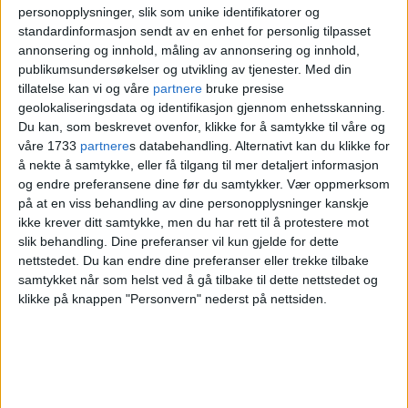
spent på om vi ser at det påvirker tallene,
personopplysninger, slik som unike identifikatorer og
standardinformasjon sendt av en enhet for personlig tilpasset
sier helsebyråden.
annonsering og innhold, måling av annonsering og innhold,
publikumsundersøkelser og utvikling av tjenester.
Med din
tillatelse kan vi og våre
partnere
bruke presise
Han tror pilene vil peke oppover når
geolokaliseringsdata og identifikasjon gjennom enhetsskanning.
testresultatene begynner å tikke inn.
Du kan, som beskrevet ovenfor, klikke for å samtykke til våre og
våre 1733
partnere
s databehandling. Alternativt kan du klikke for
å nekte å samtykke, eller få tilgang til mer detaljert informasjon
Nesten 100.000
og endre preferansene dine før du samtykker.
Vær oppmerksom
på at en viss behandling av dine personopplysninger kanskje
smittet i Oslo
ikke krever ditt samtykke, men du har rett til å protestere mot
slik behandling. Dine preferanser vil kun gjelde for dette
nettstedet. Du kan endre dine preferanser eller trekke tilbake
samtykket når som helst ved å gå tilbake til dette nettstedet og
— Jeg tror det ligger i kortene at tallet
klikke på knappen "Personvern" nederst på nettsiden.
kommer til å gå opp som en konsekvens
av skoletestingen. Ellers hadde vi jo ikke
hatt noe behov for å gjeninnføre den, sier