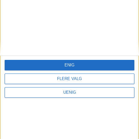
Parkering
Frp kalte det julegave. MDG
sa det var vanvittig: Slik
gikk det etter Oslos priskutt
for bilister
ENIG
FLERE VALG
UENIG