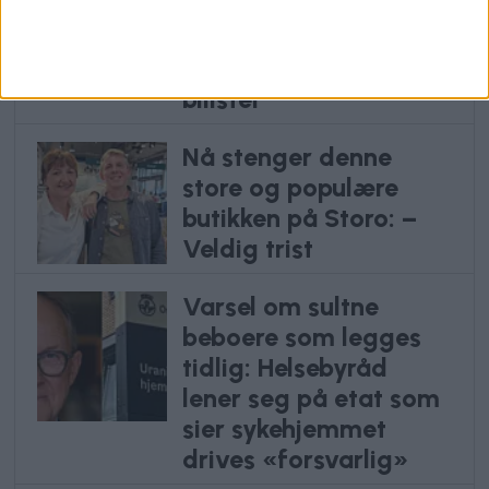
MDG sa det var
vanvittig: Slik gikk det
etter Oslos priskutt for
bilister
Nå stenger denne
store og populære
butikken på Storo: –
Veldig trist
Varsel om sultne
beboere som legges
tidlig: Helsebyråd
lener seg på etat som
sier sykehjemmet
drives «forsvarlig»