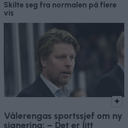
Skilte seg fra normalen på flere
vis
Vålerenga Hockey
Vålerengas sportssjef om ny
signering: – Det er litt