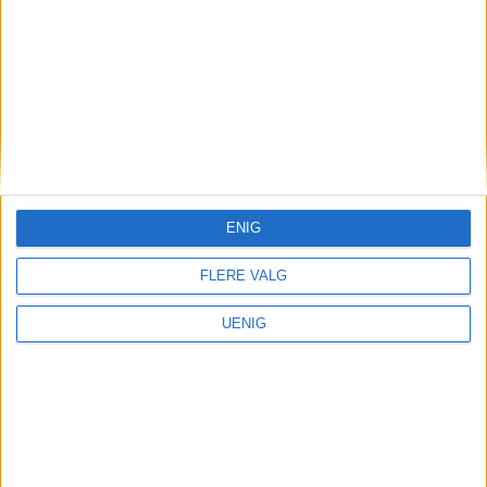
å bidra til å gjøre dette
tilgjengelig for flere
ENIG
FLERE VALG
UENIG
DEBATT
– I Oslo blinker
varsellampene