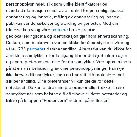
personopplysninger, slik som unike identifikatorer og
standardinformasjon sendt av en enhet for personlig tilpasset
annonsering og innhold, måling av annonsering og innhold,
publikumsundersøkelser og utvikling av tjenester.
Med din
tillatelse kan vi og våre
partnere
bruke presise
geolokaliseringsdata og identifikasjon gjennom enhetsskanning.
Du kan, som beskrevet ovenfor, klikke for å samtykke til våre og
våre 1733
partnere
s databehandling. Alternativt kan du klikke for
å nekte å samtykke, eller få tilgang til mer detaljert informasjon
og endre preferansene dine før du samtykker.
Vær oppmerksom
på at en viss behandling av dine personopplysninger kanskje
ikke krever ditt samtykke, men du har rett til å protestere mot
slik behandling. Dine preferanser vil kun gjelde for dette
nettstedet. Du kan endre dine preferanser eller trekke tilbake
samtykket når som helst ved å gå tilbake til dette nettstedet og
klikke på knappen "Personvern" nederst på nettsiden.