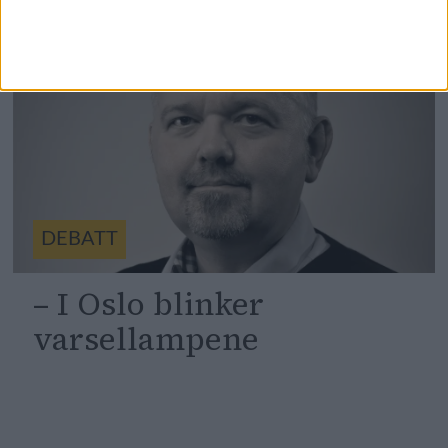
DEBATT
– I Oslo blinker
varsellampene