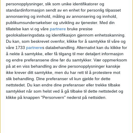
Det ble opprettet et minnesmerke på Veitvet for
personopplysninger, slik som unike identifikatorer og
standardinformasjon sendt av en enhet for personlig tilpasset
Milo i etterkant av hendelsen.
Foto: Privat
annonsering og innhold, måling av annonsering og innhold,
publikumsundersøkelser og utvikling av tjenester.
Med din
Skal ha angrepet barn
tillatelse kan vi og våre
partnere
bruke presise
geolokaliseringsdata og identifikasjon gjennom enhetsskanning.
Du kan, som beskrevet ovenfor, klikke for å samtykke til våre og
våre 1733
partnere
s databehandling. Alternativt kan du klikke for
Kaye Reyes bestemte seg for å forsøke å
å nekte å samtykke, eller få tilgang til mer detaljert informasjon
finne identiteten til eieren av schæferen, og
og endre preferansene dine før du samtykker.
Vær oppmerksom
på at en viss behandling av dine personopplysninger kanskje
etter hun la ut et innlegg i en
ikke krever ditt samtykke, men du har rett til å protestere mot
nabolagsgruppe på Facebook ble det fort
slik behandling. Dine preferanser vil kun gjelde for dette
nettstedet. Du kan endre dine preferanser eller trekke tilbake
klart at både hunden og eieren er godt kjent
samtykket når som helst ved å gå tilbake til dette nettstedet og
i lokalmiljøet.
klikke på knappen "Personvern" nederst på nettsiden.
Flere hevder å ha sett schæferen angripe
flere ganger, deriblant barn. Andre hevder