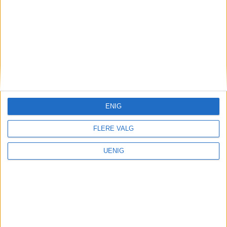
vedkommende i tale. Personen har ikke
besvart VårtOslos henvendelser.
ENIG
FLERE VALG
UENIG
Rune og samboerens