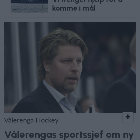
komme i mål
Vålerenga Hockey
Vålerengas sportssjef om ny