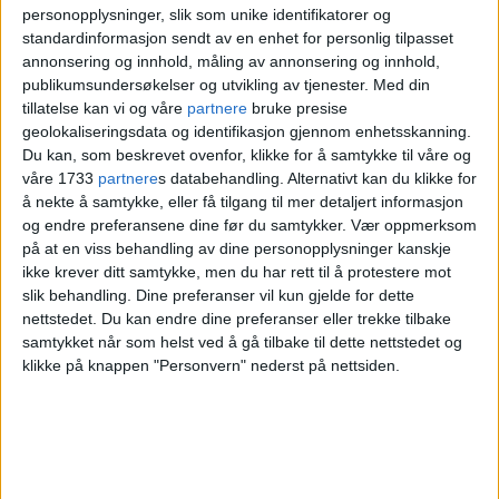
personopplysninger, slik som unike identifikatorer og
interimstyret av ovennevnte organisasjon i
standardinformasjon sendt av en enhet for personlig tilpasset
annonsering og innhold, måling av annonsering og innhold,
Oslo, skriver Malmin og Myrhol.
publikumsundersøkelser og utvikling av tjenester.
Med din
tillatelse kan vi og våre
partnere
bruke presise
De trekker også fram at lokallaget nå
geolokaliseringsdata og identifikasjon gjennom enhetsskanning.
Du kan, som beskrevet ovenfor, klikke for å samtykke til våre og
opererer under et nytt domene og benytter
våre 1733
partnere
s databehandling. Alternativt kan du klikke for
FNBs logo i sin profilering.
å nekte å samtykke, eller få tilgang til mer detaljert informasjon
og endre preferansene dine før du samtykker.
Vær oppmerksom
på at en viss behandling av dine personopplysninger kanskje
– Dette er ikke godkjent av partiet, slås det
ikke krever ditt samtykke, men du har rett til å protestere mot
fast i pressemeldingen.
slik behandling. Dine preferanser vil kun gjelde for dette
nettstedet. Du kan endre dine preferanser eller trekke tilbake
samtykket når som helst ved å gå tilbake til dette nettstedet og
Medlemmer som har blitt medlem via
klikke på knappen "Personvern" nederst på nettsiden.
tidligere lokallags løsning, kan få overført
medlemskap til sentralt kostnadsfritt.