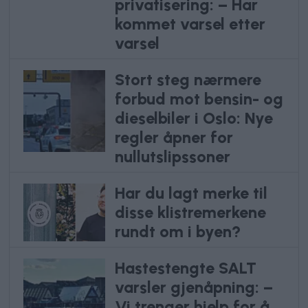
privatisering: – Har
kommet varsel etter
varsel
Stort steg nærmere
forbud mot bensin- og
dieselbiler i Oslo: Nye
regler åpner for
nullutslipssoner
Har du lagt merke til
disse klistremerkene
rundt om i byen?
Hastestengte SALT
varsler gjenåpning: –
Vi trenger hjelp for å