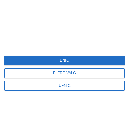
Varsel om sultne beboere
som legges tidlig:
Helsebyråd lener seg på
etat som sier sykehjemmet
drives «forsvarlig»
ENIG
FLERE VALG
UENIG