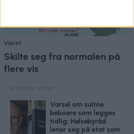
Været
Skilte seg fra normalen på
flere vis
Anbefalte artikler
Varsel om sultne
beboere som legges
tidlig: Helsebyråd
lener seg på etat som